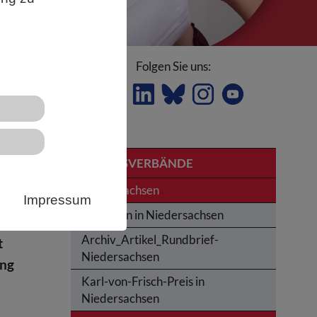
Folgen Sie uns:
I in
LANDESVERBÄNDE
Niedersachsen
Impressum
Studieren in Niedersachsen
Archiv_Artikel_Rundbrief-
t
Niedersachsen
ung
Karl-von-Frisch-Preis in
Niedersachsen