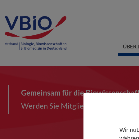
ÜBER 
Gemeinsam für die Biowissenschaf
Werden Sie Mitglied im VBIO und ma
Wir nut
während