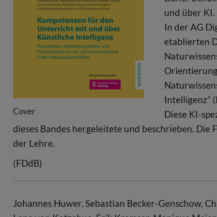
und über KI.
In der AG D
etablierten 
Naturwissens
Orientierun
Naturwissens
Intelligenz”
Cover
Diese KI-sp
dieses Bandes hergeleitete und beschrieben. Die Fo
der Lehre.
­­(FDdB)
Johannes Huwer, Sebastian Becker-Genschow, Chr