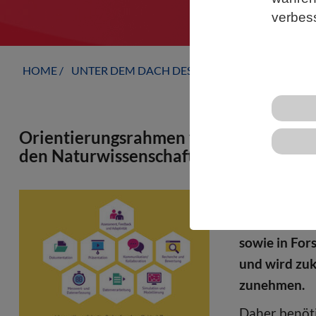
verbes
HOME
UNTER DEM DACH DES VBIO
LANDESVERB
Orientierungsrahmen vorgelegt: Kompet
den Naturwissenschaften
Künstliche In
sondern bere
sowie in For
und wird zuk
zunehmen.
Daher benöt