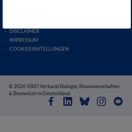
SATZUNG
AGB
DATENSCHUTZ
DISCLAIMER
IMPRESSUM
COOKIEEINSTELLUNGEN
© 2026 VBIO Verband Biologie, Biowissenschaften
& Biomedizin in Deutschland