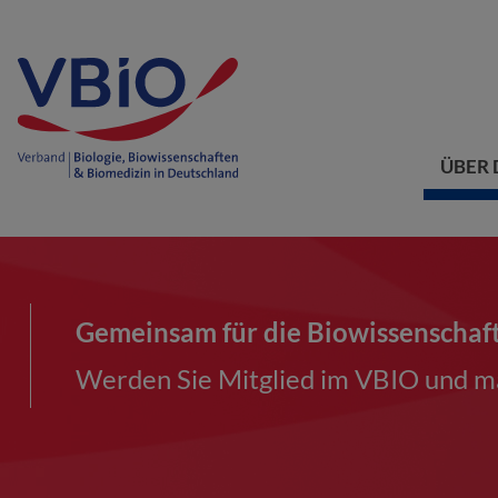
ÜBER 
Gemeinsam für die Biowissenschaf
Werden Sie Mitglied im VBIO und ma