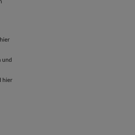
n
hier
n und
 hier