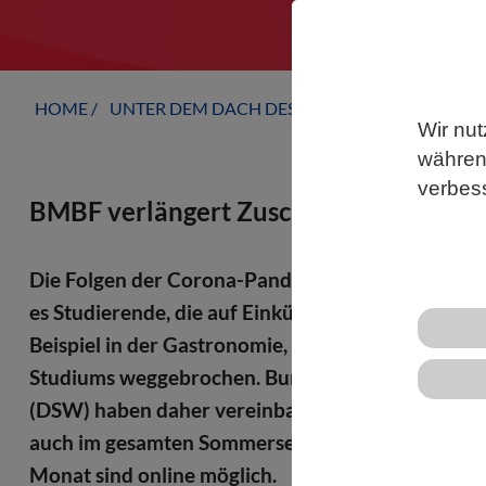
HOME
UNTER DEM DACH DES VBIO
LANDESVERB
Wir nut
während
verbes
BMBF verlängert Zuschuss für Studier
Die Folgen der Corona-Pandemie sind auch im stud
es Studierende, die auf Einkünfte aus Nebenjobs 
Beispiel in der Gastronomie, ist vielen von ihnen 
Studiums weggebrochen. Bundesbildungsminister
(DSW) haben daher vereinbart, die Überbrückung
auch im gesamten Sommersemester 2021 anzubiete
Monat sind online möglich.