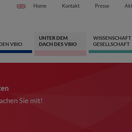
Home
Kontakt
Presse
Akt
Springe direkt zu:
Zum Hauptinhalt spri
Zur Hauptnavigation s
Zur Footer-Navigation
UNTER DEM
WISSENSCHAFT
DEN VBIO
DACH DES VBIO
GESELLSCHAFT
ten
chen Sie mit!