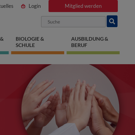
uelles
Login
Mitglied werden
ngen
pringen
 springen
 &
BIOLOGIE &
AUSBILDUNG &
SCHULE
BERUF