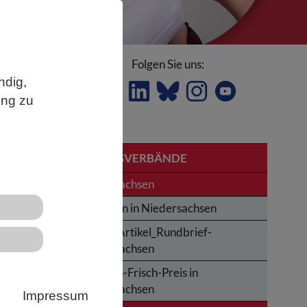
Folgen Sie uns:
ndig,
ung zu
LANDESVERBÄNDE
t
Niedersachsen
Studieren in Niedersachsen
Archiv_Artikel_Rundbrief-
Niedersachsen
en
Karl-von-Frisch-Preis in
Niedersachsen
Impressum