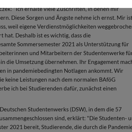
ek: "Ich erhalte viele Zuschriften, in denen mir
dern. Diese Sorgen und Ängste nehme ich ernst. Mir is
uss, weil eigene Verdienstmöglichkeiten weggebroch
 hat. Deshalb ist es wichtig, dass die
gesamte Sommersemester 2021 als Unterstützung für
beiterinnen und Mitarbeitern der Studentenwerke fü
erhin die Umsetzung übernehmen. Ihr Engagement mac
nden in pandemiebedingten Notlagen ankommt. Wir
, die keine Leistungen nach dem normalen BAföG
erbe ich bei Studierenden dafür, zunächst einen
 Deutschen Studentenwerks (DSW), in dem die 57
sammengeschlossen sind, erklärt: "Die Studenten- 
r 2021 bereit, Studierende, die durch die Pandemie