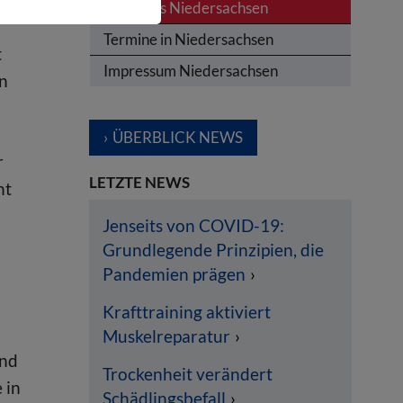
News aus Niedersachsen
Termine in Niedersachsen
t
Impressum Niedersachsen
en
ÜBERBLICK NEWS
r
LETZTE NEWS
ht
Jenseits von COVID-19:
Grundlegende Prinzipien, die
Pandemien prägen
Krafttraining aktiviert
Muskelreparatur
und
Trockenheit verändert
 in
Schädlingsbefall