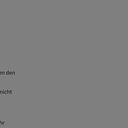
en den
nicht
ehr