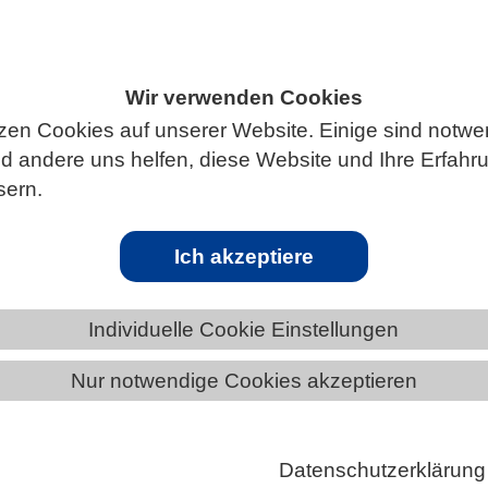
Wir verwenden Cookies
ÄNDE
NIEDERSACHSEN
NEWS AUS NIEDERSACHSEN
zen Cookies auf unserer Website. Einige sind notwe
 andere uns helfen, diese Website und Ihre Erfahr
sern.
ende in Notlagen
Ich akzeptiere
entischen Alltag deutlich zu spüren. Besonders triff
angewiesen sind. Durch die vielen Schließungen, zum
Individuelle Cookie Einstellungen
eine wichtige Möglichkeit zur Finanzierung ihres
in Anja Karliczek und das Deutsche Studentenwerk
Nur notwendige Cookies akzeptieren
shilfe für Studierende in pandemiebedingten Notlag
n. Anträge auf einen Zuschuss bis zu 500 Euro im
Datenschutzerklärung