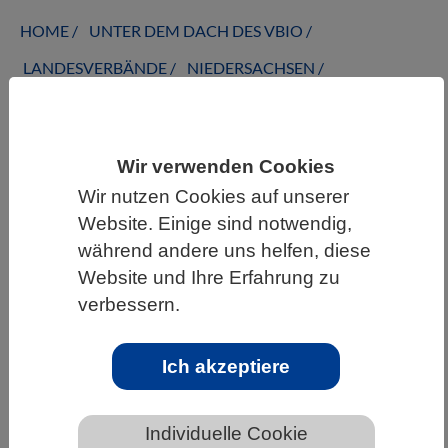
HOME
UNTER DEM DACH DES VBIO
LANDESVERBÄNDE
NIEDERSACHSEN
NEWS AUS NIEDERSACHSEN
Wir verwenden Cookies
Protein in Schwarzarbeit macht
Wir nutzen Cookies auf unserer
Krankenhauskeim erst gefährlich
Website. Einige sind notwendig,
während andere uns helfen, diese
Website und Ihre Erfahrung zu
verbessern.
Ich akzeptiere
Individuelle Cookie