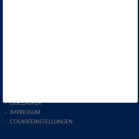
ÜBER UNS
LANDESVERBÄNDE
FACHGESELLSCHAFTEN
AKTIV WERDEN!
MITGLIED WERDEN
ENGLISH PAGES
RECHTLICHES
SATZUNG
AGB
DATENSCHUTZ
DISCLAIMER
IMPRESSUM
COOKIEEINSTELLUNGEN