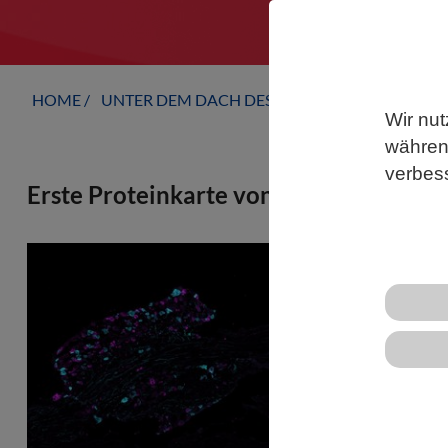
HOME
UNTER DEM DACH DES VBIO
LANDESVERB
Wir nut
während
verbes
Erste Proteinkarte von schmerzauslö
Helmholtz-Fo
Schmerzneuro
Mechanismen
verstehen un
Jeder fünfte
Schmerzen. B
Dritteln der