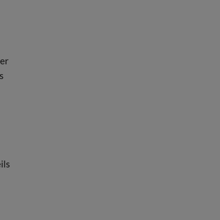
ger
s
n
ils