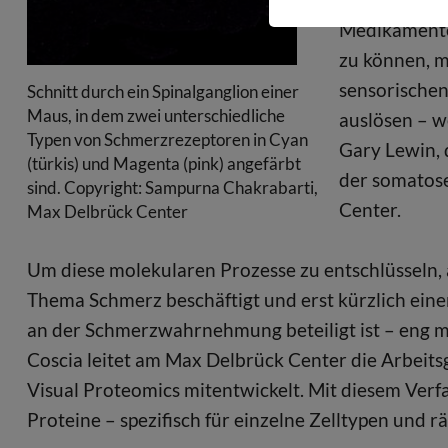
Medikamente
zu können, m
sensorische
Schnitt durch ein Spinalganglion einer
Maus, in dem zwei unterschiedliche
auslösen – we
Typen von Schmerzrezeptoren in Cyan
Gary Lewin, 
(türkis) und Magenta (pink) angefärbt
der somatos
sind. Copyright: Sampurna Chakrabarti,
Center.
Max Delbrück Center
Um diese molekularen Prozesse zu entschlüsseln, a
Thema Schmerz beschäftigt und erst kürzlich eine
an der Schmerzwahrnehmung beteiligt ist – eng 
Coscia leitet am Max Delbrück Center die Arbeit
Visual Proteomics mitentwickelt. Mit diesem Verfa
Proteine – spezifisch für einzelne Zelltypen und 