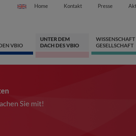
Home
Kontakt
Presse
Akt
Springe direkt zu:
Zum Hauptinhalt spri
Zur Hauptnavigation s
Zur Footer-Navigation
UNTER DEM
WISSENSCHAFT
DEN VBIO
DACH DES VBIO
GESELLSCHAFT
ten
chen Sie mit!