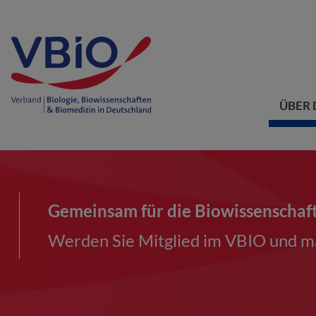
ÜBER 
Gemeinsam für die Biowissenschaf
Werden Sie Mitglied im VBIO und ma