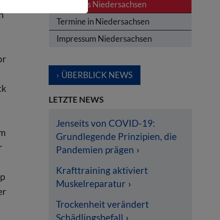
News aus Niedersachsen
n
Termine in Niedersachsen
Impressum Niedersachsen
or
ÜBERBLICK NEWS
ck
LETZTE NEWS
Jenseits von COVID-19:
em
Grundlegende Prinzipien, die
r
Pandemien prägen
Krafttraining aktiviert
ep
Muskelreparatur
er
Trockenheit verändert
Schädlingsbefall