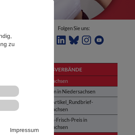
Folgen Sie uns:
ndig,
ung zu
LANDESVERBÄNDE
von
Niedersachsen
Studieren in Niedersachsen
Archiv_Artikel_Rundbrief-
Niedersachsen
Karl-von-Frisch-Preis in
ei
Niedersachsen
Impressum