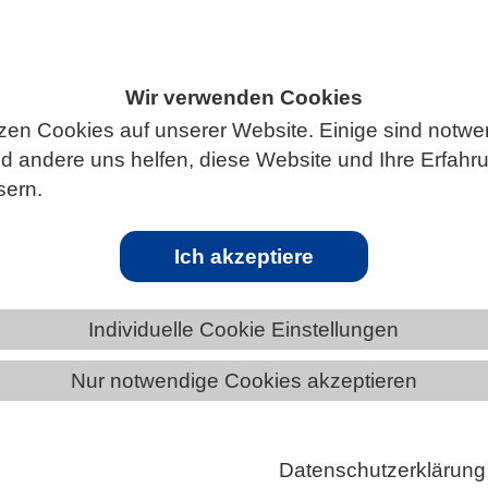
Wir verwenden Cookies
ÄNDE
NIEDERSACHSEN
NEWS AUS NIEDERSACHSEN
zen Cookies auf unserer Website. Einige sind notwe
 andere uns helfen, diese Website und Ihre Erfahr
sern.
senden Neuronen
Ich akzeptiere
rschende haben die erste detaillierte Proteinkarte 
nen erstellt. Ihre Studie hilft, die molekularen
Individuelle Cookie Einstellungen
 chronisch-entzündlicher Schmerzen besser zu
d neue Zielstrukturen für Medikamente zu finden.
Nur notwendige Cookies akzeptieren
 Mensch weltweit leidet an chronisch-entzündlichen
isher erhältliche Schmerzmittel können diese bei zw
Datenschutzerklärung
 Betroffenen kaum lindern. Völlig neue Ansätze für