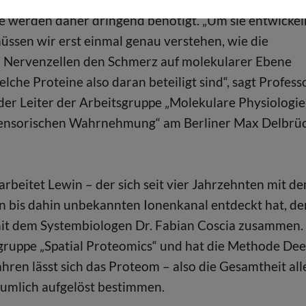
 werden daher dringend benötigt. „Um sie entwickel
üssen wir erst einmal genau verstehen, wie die
n Nervenzellen den Schmerz auf molekularer Ebene
lche Proteine also daran beteiligt sind“, sagt Profess
der Leiter der Arbeitsgruppe „Molekulare Physiologie
ensorischen Wahrnehmung“ am Berliner Max Delbrü
rbeitet Lewin – der sich seit vier Jahrzehnten mit d
n bis dahin unbekannten Ionenkanal entdeckt hat, de
mit dem Systembiologen Dr. Fabian Coscia zusammen.
sgruppe „Spatial Proteomics“ und hat die Methode De
hren lässt sich das Proteom – also die Gesamtheit all
räumlich aufgelöst bestimmen.