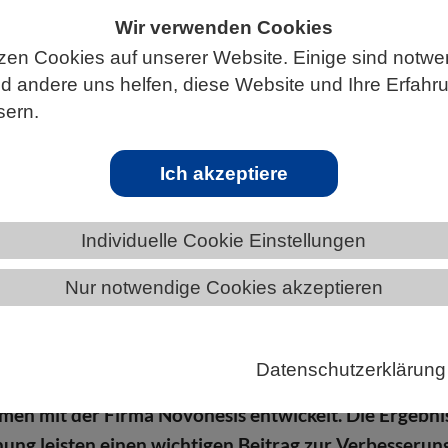
Wir verwenden Cookies
zen Cookies auf unserer Website. Einige sind notwe
 andere uns helfen, diese Website und Ihre Erfahr
ÄNDE
MECKLENBURG-VORPOMMERN
sern.
Ich akzeptiere
 beim Recycling von Kunststoffabfällen
Individuelle Cookie Einstellungen
Nur notwendige Cookies akzeptieren
m, das die Einzelbausteine verschiedener
en „frisst“ und in wertvolle Stoffe umwandeln kann,
von einem Team von Forschenden des Instituts für Bio
Datenschutzerklärung
enschaften – Biotechnologie am Forschungszentrum
men mit der Firma Novonesis entwickelt. Die Ergebni
hung leisten einen wichtigen Beitrag zur Verbesserun