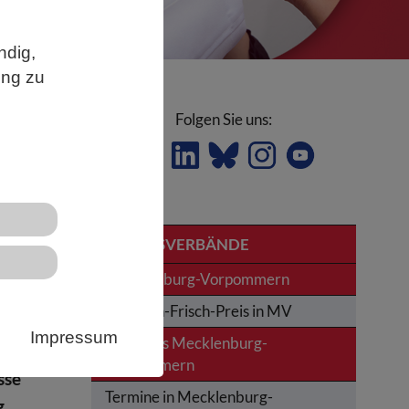
ndig,
ung zu
Folgen Sie uns:
LANDESVERBÄNDE
Mecklenburg-Vorpommern
Karl-von-Frisch-Preis in MV
-
Impressum
News aus Mecklenburg-
Vorpommern
sse
Termine in Mecklenburg-
g