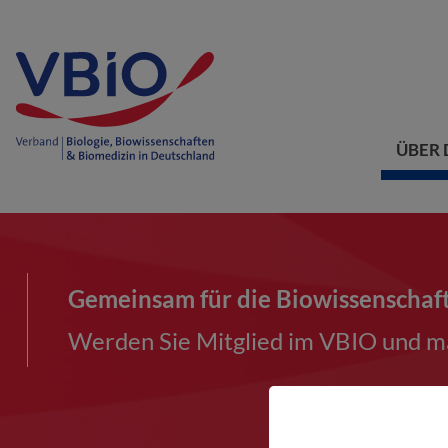
ÜBER 
Gemeinsam für die Biowissenschaf
Werden Sie Mitglied im VBIO und ma