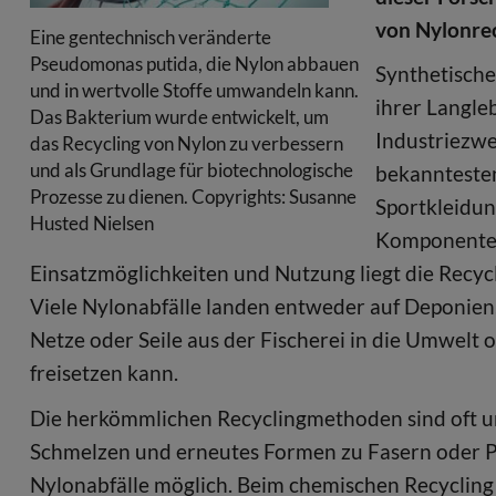
von Nylonre
Eine gentechnisch veränderte
Pseudomonas putida, die Nylon abbauen
Synthetische
und in wertvolle Stoffe umwandeln kann.
ihrer Langle
Das Bakterium wurde entwickelt, um
Industriezw
das Recycling von Nylon zu verbessern
und als Grundlage für biotechnologische
bekannteste
Prozesse zu dienen. Copyrights: Susanne
Sportkleidun
Husted Nielsen
Komponenten 
Einsatzmöglichkeiten und Nutzung liegt die Recyc
Viele Nylonabfälle landen entweder auf Deponien,
Netze oder Seile aus der Fischerei in die Umwelt
freisetzen kann.
Die herkömmlichen Recyclingmethoden sind oft u
Schmelzen und erneutes Formen zu Fasern oder Pl
Nylonabfälle möglich. Beim chemischen Recycling