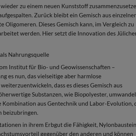
d wieder zu einem neuen Kunststoff zusammenzusetze
 aufgespalten. Zurück bleibt ein Gemisch aus einzelne
e Oligomeren. Dieses Gemisch kann, im Vergleich zu
beitet werden. Hier setzt die Innovation des Jüliche
 als Nahrungsquelle
m Institut für Bio- und Geowissenschaften –
g es nun, das vielseitige aber harmlose
 weiterzuentwickeln, dass es dieses Gemisch aus
höherwertige Substanzen, wie Biopolyester, umwande
ne Kombination aus Gentechnik und Labor-Evolution, 
n beizubringen.
ationen in ihrem Erbgut die Fähigkeit, Nylonbaustei
Wachstumsvorteil gegenüber den anderen und können