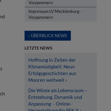
Vorpommern
Impressum LV Mecklenburg-
und
Vorpommern
ÜBERBLICK NEWS
d
LETZTE NEWS
Hoffnung in Zeiten der
.
Klimamüdigkeit: Neun
ls
Erfolgsgeschichten aus
Mooren weltweit
Die Wüste als Lebensraum –
rch
Entstehung, Dynamik und
Anpassung - Online-
Veranstaltung für SEK II