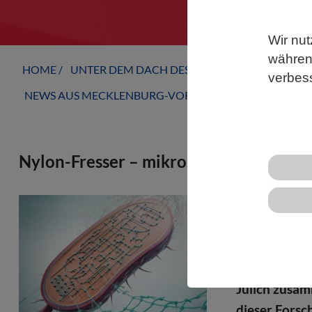
Wir nut
während
HOME
UNTER DEM DACH DES VBIO
LANDESVERB
verbes
NEWS AUS MECKLENBURG-VORPOMMERN
Nylon-Fresser – mikroskopische Helfer
Ein Bakteriu
Nylonvariant
wurde jetzt 
und Geowiss
Jülich zusam
dieser Forsc