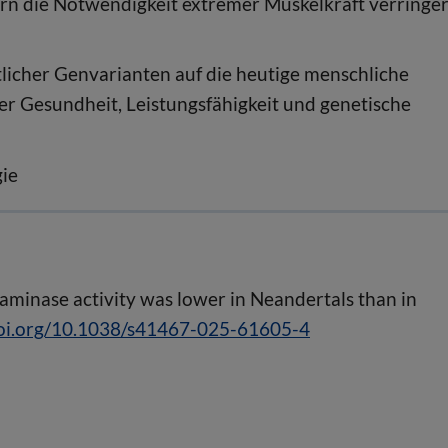
n die Notwendigkeit extremer Muskelkraft verringert
licher Genvarianten auf die heutige menschliche
er Gesundheit, Leistungsfähigkeit und genetische
gie
inase activity was lower in Neandertals than in
oi.org/10.1038/s41467-025-61605-4