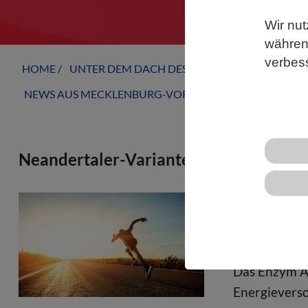
Wir nut
während
verbes
HOME
UNTER DEM DACH DES VBIO
LANDESVERB
NEWS AUS MECKLENBURG-VORPOMMERN
Neandertaler-Variante verringert Akti
Eine neue St
Genvariante 
Muskelleistu
Das Enzym AM
Energieverso