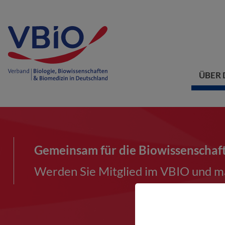
ÜBER 
Gemeinsam für die Biowissenschaf
Werden Sie Mitglied im VBIO und ma