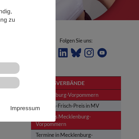
ndig,
ung zu
Folgen Sie uns:
LANDESVERBÄNDE
Mecklenburg-Vorpommern
Karl-von-Frisch-Preis in MV
Impressum
News aus Mecklenburg-
Vorpommern
Termine in Mecklenburg-