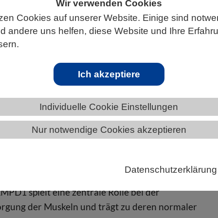
Wir verwenden Cookies
zen Cookies auf unserer Website. Einige sind notwe
 andere uns helfen, diese Website und Ihre Erfahr
sern.
ÄNDE
MECKLENBURG-VORPOMMERN
Ich akzeptiere
Individuelle Cookie Einstellungen
vität eines wichtigen Muskelenzyms
Nur notwendige Cookies akzeptieren
udie zeigt, dass eine von Neandertalern vererbte
die Funktion eines Schlüsselenzyms für die
Datenschutzerklärung
ng beeinträchtigt
PD1 spielt eine zentrale Rolle bei der
rgung der Muskeln und trägt zu deren normaler