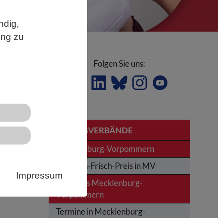
ndig,
ung zu
Folgen Sie uns:
LANDESVERBÄNDE
Mecklenburg-Vorpommern
ten
Karl-von-Frisch-Preis in MV
Impressum
News aus Mecklenburg-
Vorpommern
Termine in Mecklenburg-