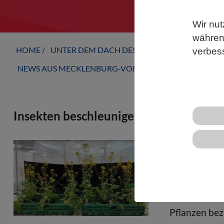
Wir nut
während
HOME
UNTER DEM DACH DES VBIO
LANDESVERB
verbes
NEWS AUS MECKLENBURG-VORPOMMERN
Insekten beschleunigen die Evolution 
Pflanzen pro
Bestäubern u
bestäubt we
evolutionär 
Pflanzen bez