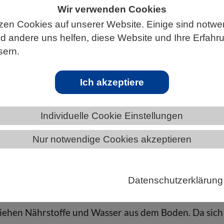
Wir verwenden Cookies
zen Cookies auf unserer Website. Einige sind notwe
 andere uns helfen, diese Website und Ihre Erfahr
ÄNDE
MECKLENBURG-VORPOMMERN
sern.
Ich akzeptiere
von Pflanzen
Individuelle Cookie Einstellungen
Nur notwendige Cookies akzeptieren
fitieren von verschiedenen Interaktionen mit
nd Pflanzenfressern. So sind Pflanzen, die von Insek
rden und sich gegen Fressfeinde wehren müssen,
Datenschutzerklärung
besser an verschiedene Bodentypen angepasst.
iehen Nährstoffe und Wasser aus dem Boden. Da sich