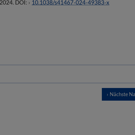
i 2024. DOI:
10.1038/s41467-024-49383-x
Nächste Na