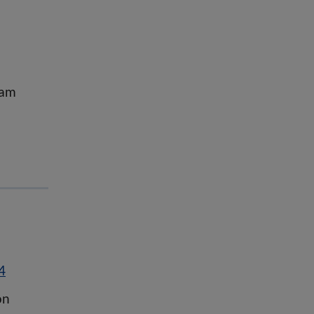
 am
4
on