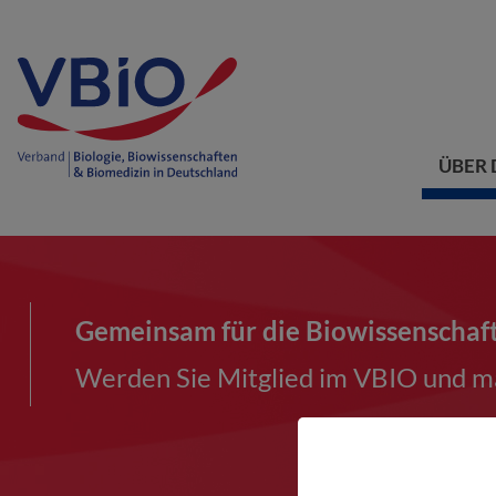
ÜBER 
Gemeinsam für die Biowissenschaf
Werden Sie Mitglied im VBIO und ma