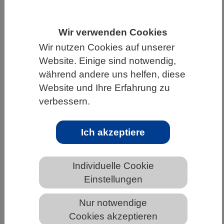
HOME
UNTER DEM DACH DES VBIO
Wir verwenden Cookies
LANDESVERBÄNDE
Wir nutzen Cookies auf unserer
MECKLENBURG-VORPOMMERN
Website. Einige sind notwendig,
NEWS AUS MECKLENBURG-VORPOMMERN
während andere uns helfen, diese
Website und Ihre Erfahrung zu
verbessern.
Forschende zeigen neuen
Mechanismus, der Überleben und
Ich akzeptiere
Wachstum von Tumoren fördert
Individuelle Cookie
Einstellungen
Nur notwendige
Cookies akzeptieren