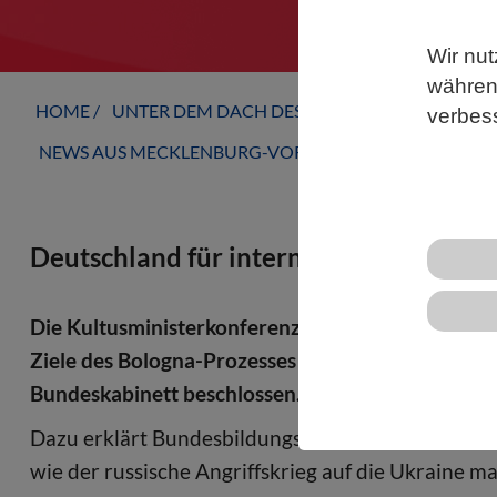
Wir nut
während
HOME
UNTER DEM DACH DES VBIO
LANDESVERB
verbes
NEWS AUS MECKLENBURG-VORPOMMERN
Deutschland für internationales Studie
Die Kultusministerkonferenz hat bereits am 8. F
Ziele des Bologna-Prozesses für die Jahre 2021 b
Bundeskabinett beschlossen.
Dazu erklärt Bundesbildungsministerin Bettina S
wie der russische Angriffskrieg auf die Ukraine 