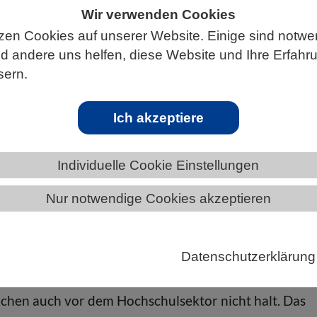
Wir verwenden Cookies
zen Cookies auf unserer Website. Einige sind notwe
 andere uns helfen, diese Website und Ihre Erfahr
ÄNDE
MECKLENBURG-VORPOMMERN
sern.
Ich akzeptiere
ren gut aufgestellt
Individuelle Cookie Einstellungen
Nur notwendige Cookies akzeptieren
ebruar 2024 den Nationalen Bericht zur Umsetzung de
is 2024 verabschiedet hat, nun wurde er durch das
Datenschutzerklärung
tark-Watzinger: „Globale Krisen und Herausforderun
machen auch vor dem Hochschulsektor nicht halt. Das