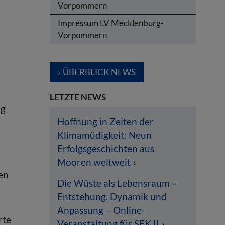
Vorpommern
Impressum LV Mecklenburg-
Vorpommern
ÜBERBLICK NEWS
LETZTE NEWS
ng
Hoffnung in Zeiten der
Klimamüdigkeit: Neun
Erfolgsgeschichten aus
Mooren weltweit
ten
Die Wüste als Lebensraum –
Entstehung, Dynamik und
e
Anpassung - Online-
rte
Veranstaltung für SEK II