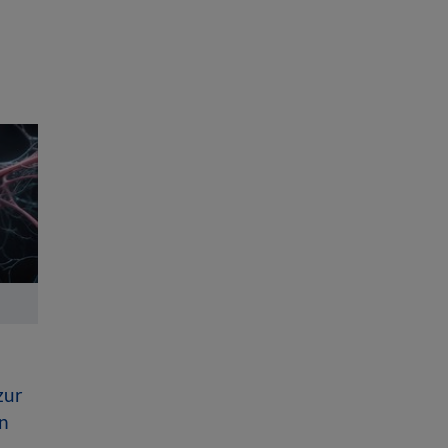
zur
n