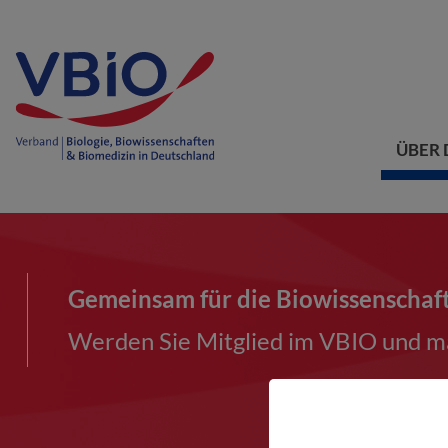
ÜBER 
Gemeinsam für die Biowissenschaf
Werden Sie Mitglied im VBIO und ma