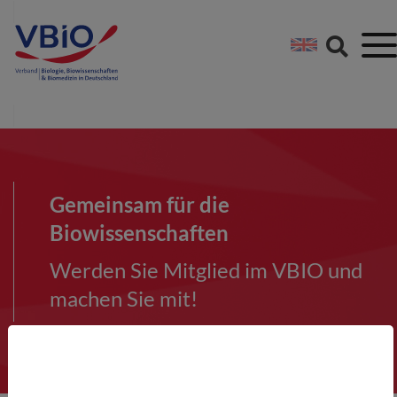
Springe direkt zu:
Zum Hauptinhalt spri
Zur Footer-Navigation
Gemeinsam für die
Biowissenschaften
Werden Sie Mitglied im VBIO und
machen Sie mit!