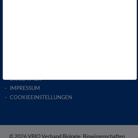
AKTIV WERDEN!
MITGLIED WERDEN
ENGLISH PAGES
RECHTLICHES
SATZUNG
AGB
DATENSCHUTZ
DISCLAIMER
IMPRESSUM
COOKIEEINSTELLUNGEN
© 2026 VBIO Verband Biologie, Biowissenschaften