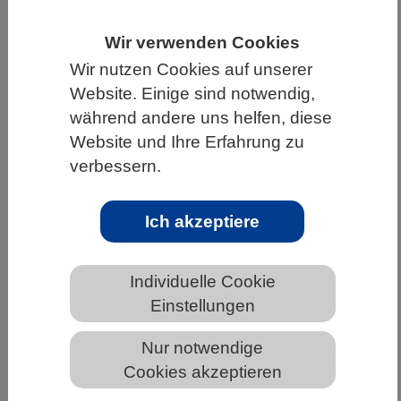
HOME
UNTER DEM DACH DES VBIO
Wir verwenden Cookies
LANDESVERBÄNDE
Wir nutzen Cookies auf unserer
Website. Einige sind notwendig,
MECKLENBURG-VORPOMMERN
während andere uns helfen, diese
NEWS AUS MECKLENBURG-VORPOMMERN
Website und Ihre Erfahrung zu
verbessern.
Bäckerhefe Saccharomyces cerevisiae
Ich akzeptiere
ist Mikrobe des Jahres 2022
Individuelle Cookie
Einstellungen
Nur notwendige
Cookies akzeptieren