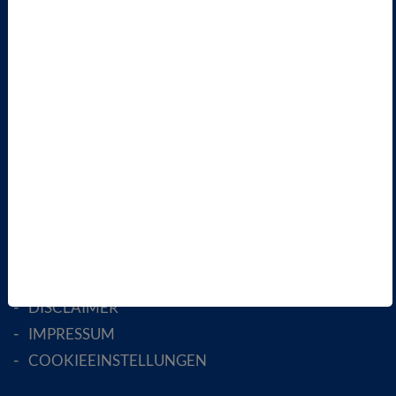
ÜBER UNS
LANDESVERBÄNDE
FACHGESELLSCHAFTEN
AKTIV WERDEN!
MITGLIED WERDEN
ENGLISH PAGES
RECHTLICHES
SATZUNG
AGB
DATENSCHUTZ
DISCLAIMER
IMPRESSUM
COOKIEEINSTELLUNGEN