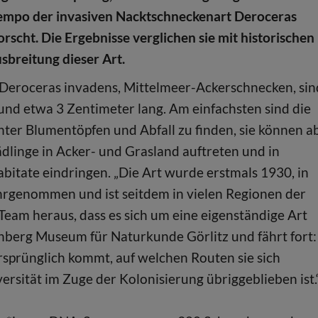
empo der invasiven Nacktschneckenart Deroceras
orscht. Die Ergebnisse verglichen sie mit historischen
sbreitung dieser Art.
Deroceras invadens, Mittelmeer-Ackerschnecken, sin
und etwa 3 Zentimeter lang. Am einfachsten sind die
ter Blumentöpfen und Abfall zu finden, sie können a
ädlinge in Acker- und Grasland auftreten und in
abitate eindringen. „Die Art wurde erstmals 1930, in
rgenommen und ist seitdem in vielen Regionen der
Team heraus, dass es sich um eine eigenständige Art
nberg Museum für Naturkunde Görlitz und fährt fort:
rsprünglich kommt, auf welchen Routen sie sich
ersität im Zuge der Kolonisierung übriggeblieben ist.