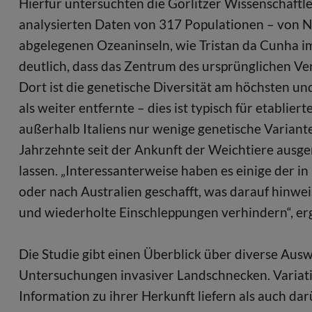
Hierfür untersuchten die Görlitzer Wissenschaf
analysierten Daten von 317 Populationen – von 
abgelegenen Ozeaninseln, wie Tristan da Cunha im
deutlich, dass das Zentrum des ursprünglichen Ver
Dort ist die genetische Diversität am höchsten un
als weiter entfernte – dies ist typisch für etablier
außerhalb Italiens nur wenige genetische Varian
Jahrzehnte seit der Ankunft der Weichtiere ausg
lassen. „Interessanterweise haben es einige der i
oder nach Australien geschafft, was darauf hinwei
und wiederholte Einschleppungen verhindern“, erg
Die Studie gibt einen Überblick über diverse Au
Untersuchungen invasiver Landschnecken. Varia
Information zu ihrer Herkunft liefern als auch da