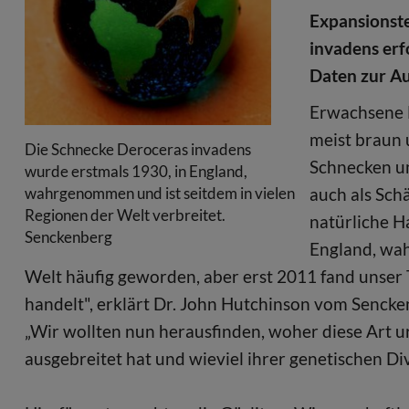
Expansionst
invadens erf
Daten zur Au
Erwachsene 
meist braun 
Die Schnecke Deroceras invadens
Schnecken un
wurde erstmals 1930, in England,
auch als Sch
wahrgenommen und ist seitdem in vielen
Regionen der Welt verbreitet.
natürliche H
Senckenberg
England, wah
Welt häufig geworden, aber erst 2011 fand unser 
handelt", erklärt Dr. John Hutchinson vom Sencke
„Wir wollten nun herausfinden, woher diese Art u
ausgebreitet hat und wieviel ihrer genetischen Div