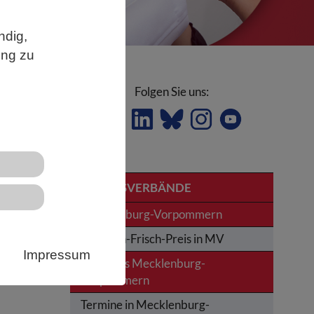
ndig,
ung zu
Folgen Sie uns:
r
LANDESVERBÄNDE
Mecklenburg-Vorpommern
Karl-von-Frisch-Preis in MV
Impressum
News aus Mecklenburg-
t
Vorpommern
Termine in Mecklenburg-