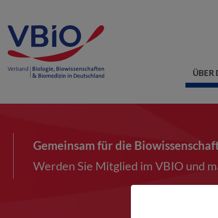
ÜBER 
Gemeinsam für die Biowissenschaf
Werden Sie Mitglied im VBIO und ma