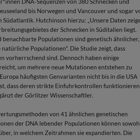
tler*innen DNA-Sequenzen von 380 Schnecken und
Neuseeland bis Norwegen und Vancouver und sogar v
 Südatlantik. Hutchinson hierzu: „Unsere Daten zeig
breitungsgebietes der Schnecken in Süditalien liegt.
d benachbarte Populationen sind genetisch ähnlicher,
te natürliche Populationen". Die Studie zeigt, dass
ten vorherrschend sind. Dennoch haben einige
ereicht, um mehrere neue Mutationen entstehen zu
n Europa häufigsten Genvarianten nicht bis in die USA
st, dass deren strikte Einfuhrkontrollen funktionieren
änzt der Görlitzer Wissenschaftler.
swertungsmethoden von 41 ähnlichen genetischen
tionen der DNA lebender Populationen können sowoh
rüber, in welchem Zeitrahmen sie expandierten. Die