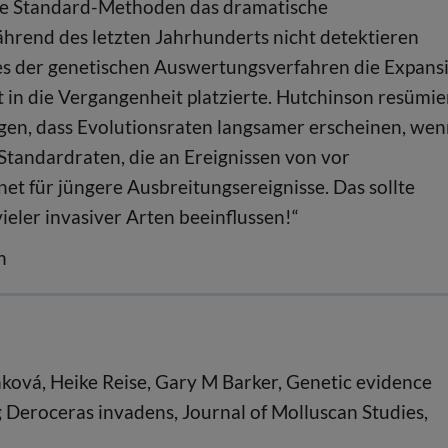
ge Standard-Methoden das dramatische
rend des letzten Jahrhunderts nicht detektieren
es der genetischen Auswertungsverfahren die Expans
t in die Vergangenheit platzierte. Hutchinson resümie
egen, dass Evolutionsraten langsamer erscheinen, we
Standardraten, die an Ereignissen von vor
net für jüngere Ausbreitungsereignisse. Das sollte
ieler invasiver Arten beeinflussen!“
n
nková, Heike Reise, Gary M Barker, Genetic evidence
ug Deroceras invadens, Journal of Molluscan Studies,