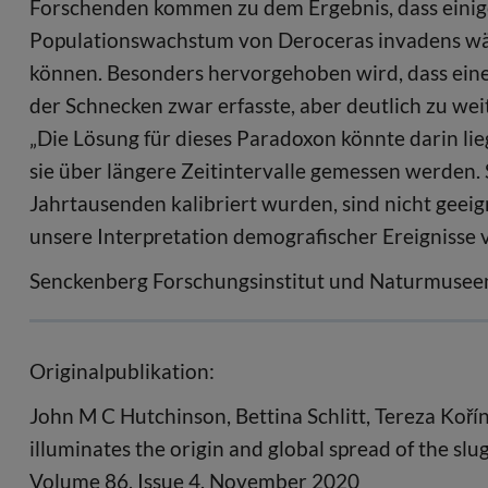
Forschenden kommen zu dem Ergebnis, dass eini
Populationswachstum von Deroceras invadens wäh
können. Besonders hervorgehoben wird, dass ein
der Schnecken zwar erfasste, aber deutlich zu wei
„Die Lösung für dieses Paradoxon könnte darin li
sie über längere Zeitintervalle gemessen werden. 
Jahrtausenden kalibriert wurden, sind nicht geeig
unsere Interpretation demografischer Ereignisse v
Senckenberg Forschungsinstitut und Naturmusee
Originalpublikation:
John M C Hutchinson, Bettina Schlitt, Tereza Koří
illuminates the origin and global spread of the sl
Volume 86, Issue 4, November 2020