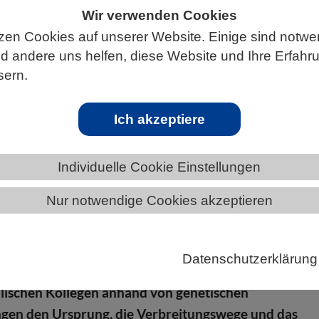
Wir verwenden Cookies
zen Cookies auf unserer Website. Einige sind notwe
 andere uns helfen, diese Website und Ihre Erfahr
ÄNDE
MECKLENBURG-VORPOMMERN
sern.
Ich akzeptiere
prung, Vielfalt und Verbreitungswege de
Individuelle Cookie Einstellungen
Nur notwendige Cookies akzeptieren
en sind oft wirtschaftlich bedeutende Schädlinge,
auch als Modell für das Studium natürlicher
Datenschutzerklärung
ßerungen dienen. Senckenberg-Forschende haben mi
lischen Kollegen anhand von genetischen
gen den Ursprung, die Verbreitungswege und das