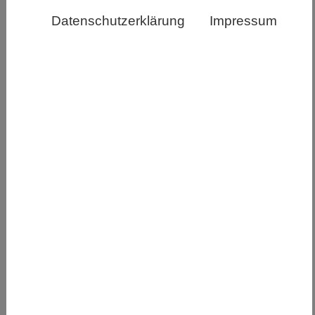
Datenschutzerklärung
Impressum
Illustration zur Nature Methods Publikation "A three-
photon head-mounted microscope for imaging all
layers of visual cortex in freely moving mice" Julia Kuhl
Wie finden wir heraus, was in Nervenzellen tief
im Gehirn vor sich geht, während ein Tier aktiv