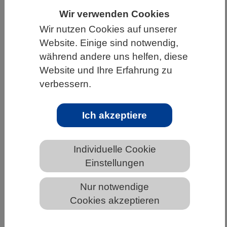
Wir verwenden Cookies
HOME
UNTER DEM DACH DES VBIO
Wir nutzen Cookies auf unserer
LANDESVERBÄNDE
Website. Einige sind notwendig,
MECKLENBURG-VORPOMMERN
während andere uns helfen, diese
Website und Ihre Erfahrung zu
NEWS AUS MECKLENBURG-VORPOMMERN
verbessern.
Ich akzeptiere
Ein neues Mikroskop beleuchtet die
Funktionsweise von Nervenzellen tief
im Gehirn bei sich frei verhaltenden
Individuelle Cookie
Mäusen
Einstellungen
Nur notwendige
Cookies akzeptieren