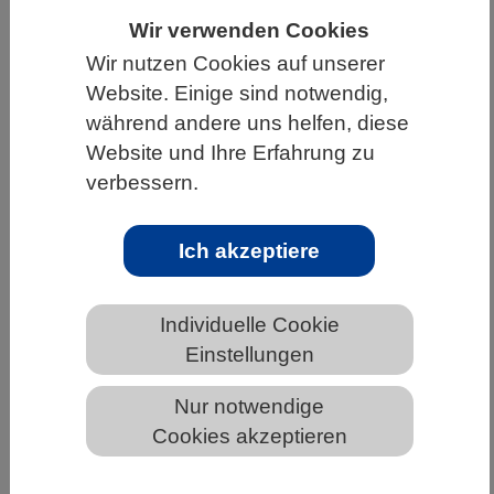
Wir verwenden Cookies
HOME
UNTER DEM DACH DES VBIO
Wir nutzen Cookies auf unserer
LANDESVERBÄNDE
SACHSEN-ANHALT
Website. Einige sind notwendig,
NEWS AUS SACHSEN-ANHALT
während andere uns helfen, diese
Website und Ihre Erfahrung zu
verbessern.
Klimaerwärmung verändert den
Schlupfzeitpunkt von Bienen und
Ich akzeptiere
Wespen
Individuelle Cookie
Einstellungen
Nur notwendige
Cookies akzeptieren