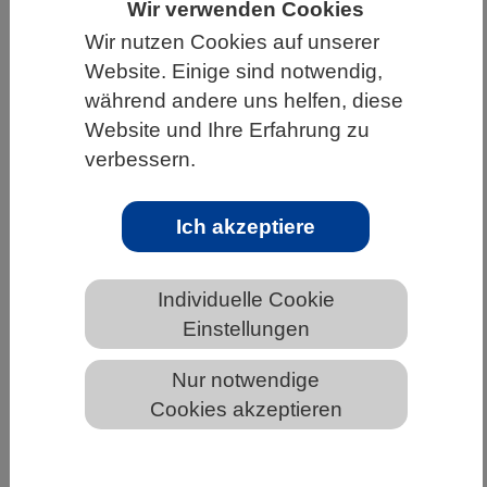
Wir verwenden Cookies
HOME
UNTER DEM DACH DES VBIO
Wir nutzen Cookies auf unserer
Website. Einige sind notwendig,
LANDESVERBÄNDE
HESSEN
während andere uns helfen, diese
ALLGEMEINE NEWS AUS DEN BIOWISSENSCHAFTEN
Website und Ihre Erfahrung zu
verbessern.
Wie bauen Bakterien Naturstoffe auf?
Ich akzeptiere
Individuelle Cookie
Einstellungen
Nur notwendige
Cookies akzeptieren