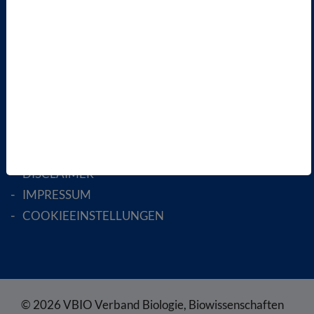
AKTIV WERDEN!
MITGLIED WERDEN
ENGLISH PAGES
RECHTLICHES
SATZUNG
AGB
DATENSCHUTZ
DISCLAIMER
IMPRESSUM
COOKIEEINSTELLUNGEN
© 2026 VBIO Verband Biologie, Biowissenschaften