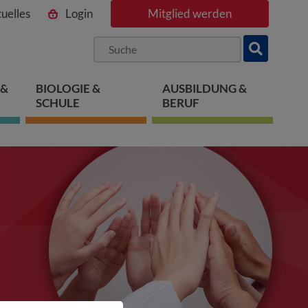
uelles
Login
Mitglied werden
ngen
pringen
 springen
 &
BIOLOGIE &
AUSBILDUNG &
SCHULE
BERUF