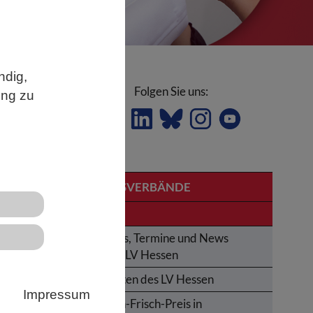
ndig,
Folgen Sie uns:
ung zu
ne
LANDESVERBÄNDE
Hessen
Aktuelles, Termine und News
aus dem LV Hessen
Aktivitäten des LV Hessen
Impressum
Karl-von-Frisch-Preis in