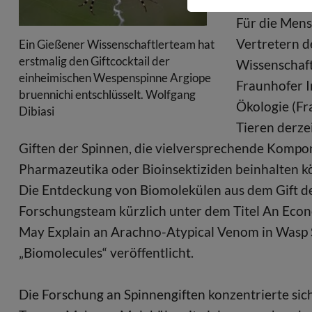
Für die Mens
Vertretern d
Ein Gießener Wissenschaftlerteam hat
erstmalig den Giftcocktail der
Wissenschaft
einheimischen Wespenspinne Argiope
Fraunhofer I
bruennichi entschlüsselt. Wolfgang
Ökologie (Fr
Dibiasi
Tieren derze
Giften der Spinnen, die vielversprechende Kompo
Pharmazeutika oder Bioinsektiziden beinhalten k
Die Entdeckung von Biomolekülen aus dem Gift d
Forschungsteam kürzlich unter dem Titel An Ec
May Explain an Arachno-Atypical Venom in Wasp Sp
„Biomolecules“ veröffentlicht.
Die Forschung an Spinnengiften konzentrierte sic