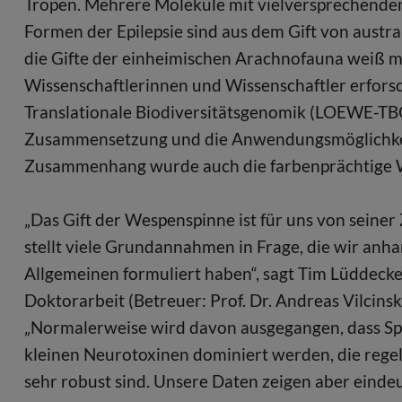
Tropen. Mehrere Moleküle mit vielversprechendem
Formen der Epilepsie sind aus dem Gift von austra
die Gifte der einheimischen Arachnofauna weiß m
Wissenschaftlerinnen und Wissenschaftler erfor
Translationale Biodiversitätsgenomik (LOEWE-TBG)
Zusammensetzung und die Anwendungsmöglichkeit
Zusammenhang wurde auch die farbenprächtige W
„Das Gift der Wespenspinne ist für uns von sein
stellt viele Grundannahmen in Frage, die wir anh
Allgemeinen formuliert haben“, sagt Tim Lüddeck
Doktorarbeit (Betreuer: Prof. Dr. Andreas Vilcin
„Normalerweise wird davon ausgegangen, dass Sp
kleinen Neurotoxinen dominiert werden, die rege
sehr robust sind. Unsere Daten zeigen aber einde