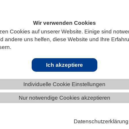
Wir verwenden Cookies
ÄNDE
HESSEN
zen Cookies auf unserer Website. Einige sind notwe
 andere uns helfen, diese Website und Ihre Erfahr
sern.
Ich akzeptiere
em ungewöhnlichen Gift der Wespenspin
Individuelle Cookie Einstellungen
am von Justus-Liebig-Universität Gießen und
Nur notwendige Cookies akzeptieren
nstitut für Molekularbiologie und Angewandte
ersucht Gifte von einheimischen Spinnen und findet
Toxingruppen in der Wespenspinne – Publikation in
Datenschutzerklärung
es“