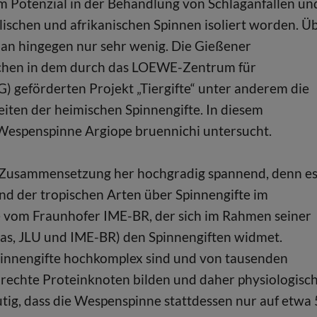
 Potenzial in der Behandlung von Schlaganfällen un
lischen und afrikanischen Spinnen isoliert worden. Ü
an hingegen nur sehr wenig. Die Gießener
schen in dem durch das LOEWE-Zentrum für
 geförderten Projekt „Tiergifte“ unter anderem die
en der heimischen Spinnengifte. In diesem
espenspinne Argiope bruennichi untersucht.
er Zusammensetzung her hochgradig spannend, denn e
and der tropischen Arten über Spinnengifte im
e vom Fraunhofer IME-BR, der sich im Rahmen seiner
skas, JLU und IME-BR) den Spinnengiften widmet.
innengifte hochkomplex sind und von tausenden
lrechte Proteinknoten bilden und daher physiologisc
utig, dass die Wespenspinne stattdessen nur auf etwa