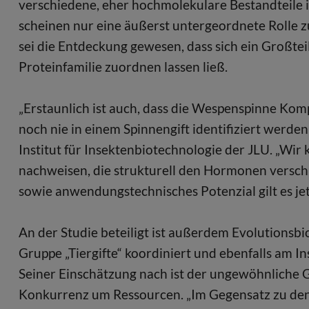
verschiedene, eher hochmolekulare Bestandteile i
scheinen nur eine äußerst untergeordnete Rolle z
sei die Entdeckung gewesen, dass sich ein Großtei
Proteinfamilie zuordnen lassen ließ.
„Erstaunlich ist auch, dass die Wespenspinne Komp
noch nie in einem Spinnengift identifiziert werde
Institut für Insektenbiotechnologie der JLU. „Wir
nachweisen, die strukturell den Hormonen versch
sowie anwendungstechnisches Potenzial gilt es jet
An der Studie beteiligt ist außerdem Evolutions
Gruppe „Tiergifte“ koordiniert und ebenfalls am In
Seiner Einschätzung nach ist der ungewöhnliche G
Konkurrenz um Ressourcen. „Im Gegensatz zu den 