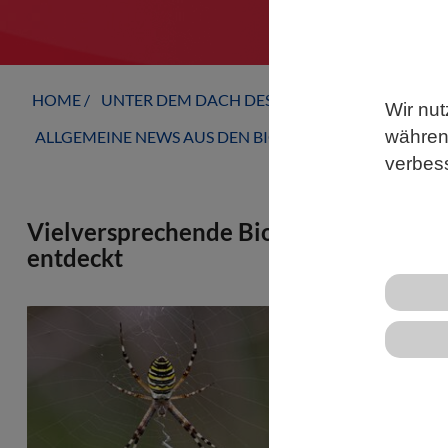
HOME
UNTER DEM DACH DES VBIO
LANDESVERB
Wir nut
während
ALLGEMEINE NEWS AUS DEN BIOWISSENSCHAFTEN
verbes
Vielversprechende Biomoleküle aus d
entdeckt
Forschungste
Fraunhofer I
Ökologie unt
unbekannte 
„Biomolecul