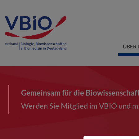
ÜBER 
Gemeinsam für die Biowissenschaf
Werden Sie Mitglied im VBIO und ma