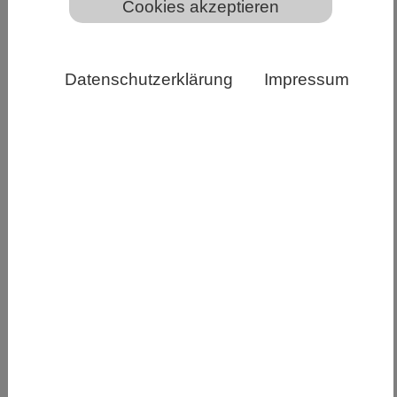
Cookies akzeptieren
Datenschutzerklärung
Impressum
Virus-Symptome bei der fadenförmigen Braunalge
Ectocarpus sp., wobei die DNA-Färbung (blau) auf eine
Virusvermehrung in den Fortpflanzungsstrukturen der
Alge hinweist. Die Chlorophyllfluoreszenz ist rot
dargestellt. Copyright: © Dr. Carole Duchêne/ MPI für
Biologie Tübingen
Riesenviren von denen lange angenommen
wurde, sie existierten nur als flüchtige, frei
lebende Partikel können sich dauerhaft im
Genom eines mehrzelligen Wirts einbetten, über
Generationen hinweg ruhen und dann auf
Kommando wieder aktiv werden. Eine aktuelle