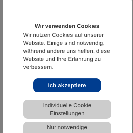
HOME
UNTER DEM DACH DES VBIO
LANDESVERBÄNDE
HESSEN
Wir verwenden Cookies
ALLGEMEINE NEWS AUS DEN BIOWISSENSCHAFTEN
Wir nutzen Cookies auf unserer
Website. Einige sind notwendig,
während andere uns helfen, diese
Schlafende Riesen: Wie verborgene
Website und Ihre Erfahrung zu
Viren in Algen erwachen und an
verbessern.
künftige Generationen weitergegeben
werden
Ich akzeptiere
Individuelle Cookie
Einstellungen
Nur notwendige