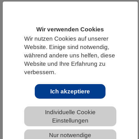
HOME
UNTER DEM DACH DES VBIO
LANDESVERBÄNDE
HESSEN
Wir verwenden Cookies
ALLGEMEINE NEWS AUS DEN BIOWISSENSCHAFTEN
Wir nutzen Cookies auf unserer
Website. Einige sind notwendig,
während andere uns helfen, diese
Nur wenige Schmetterlingsarten
Website und Ihre Erfahrung zu
scheinen von Natura 2000-
verbessern.
Schutzgebieten zu profitieren
Ich akzeptiere
Individuelle Cookie
Einstellungen
Nur notwendige