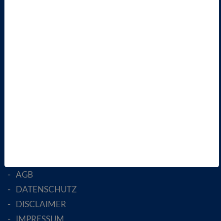
TERMINE
VBIO
ÜBER UNS
LANDESVERBÄNDE
FACHGESELLSCHAFTEN
AKTIV WERDEN!
MITGLIED WERDEN
ENGLISH PAGES
RECHTLICHES
SATZUNG
AGB
DATENSCHUTZ
DISCLAIMER
IMPRESSUM