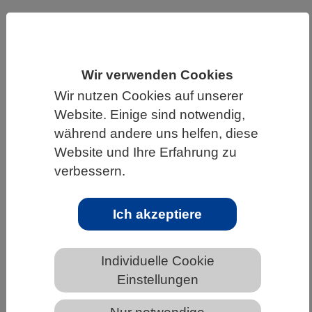
HOME
UNTER DEM DACH DES VBIO
LANDESVERBÄNDE
HESSEN
ALLGEMEINE NEWS AUS DEN BIOWISSENSCHAFTEN
Wir verwenden Cookies
Wir nutzen Cookies auf unserer
Website. Einige sind notwendig,
während andere uns helfen, diese
Naturstoffe gegen Grippeviren
Website und Ihre Erfahrung zu
verbessern.
Ich akzeptiere
Individuelle Cookie
Einstellungen