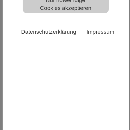
Nur notwendige
Cookies akzeptieren
Datenschutzerklärung
Impressum
PixabayCC0
Wirkstoffe aus der Natur könnten künftig dazu
beitragen, die Ausbreitung von Grippeviren zu
hemmen. Bei einer Infektion mit Grippeviren sind
bislang in den meisten Ländern, zu denen auch
Deutschland zählt, nur zwei Klassen von
Medikamenten zugelassen. Forschende des
Fraunhofer-Instituts für Molekularbiologie und
Angewandte Oekologie IME in Gießen sowie des
hessischen LOEWE-Zentrums für Translationale