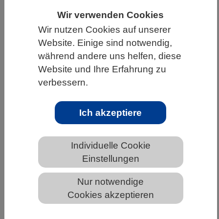
Wir verwenden Cookies
HOME
UNTER DEM DACH DES VBIO
Wir nutzen Cookies auf unserer
LANDESVERBÄNDE
HESSEN
Website. Einige sind notwendig,
ALLGEMEINE NEWS AUS DEN BIOWISSENSCHAFTEN
während andere uns helfen, diese
Website und Ihre Erfahrung zu
verbessern.
Klimawandel verändert Europas
Pflanzenwelt je nach Ökosystem
Ich akzeptiere
unterschiedlich
Individuelle Cookie
Einstellungen
Nur notwendige
Cookies akzeptieren