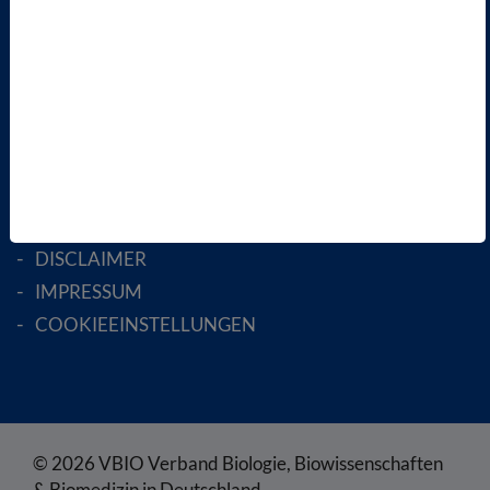
AKTIV WERDEN!
MITGLIED WERDEN
ENGLISH PAGES
RECHTLICHES
SATZUNG
AGB
DATENSCHUTZ
DISCLAIMER
IMPRESSUM
COOKIEEINSTELLUNGEN
© 2026 VBIO Verband Biologie, Biowissenschaften
& Biomedizin in Deutschland