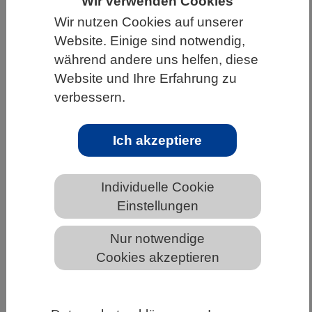
Wir verwenden Cookies
Wir nutzen Cookies auf unserer
HOME
UNTER DEM DACH DES VBIO
Website. Einige sind notwendig,
LANDESVERBÄNDE
HESSEN
während andere uns helfen, diese
ALLGEMEINE NEWS AUS DEN BIOWISSENSCHAFTEN
Website und Ihre Erfahrung zu
verbessern.
Die Schönheit von
Ich akzeptiere
Fischgemeinschaften in Riffen der
Welt schützen
Individuelle Cookie
Einstellungen
Nur notwendige
Cookies akzeptieren