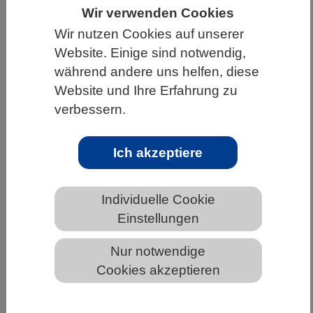
Wir verwenden Cookies
HOME
UNTER DEM DACH DES VBIO
Wir nutzen Cookies auf unserer
LANDESVERBÄNDE
HESSEN
Website. Einige sind notwendig,
während andere uns helfen, diese
ALLGEMEINE NEWS AUS DEN BIOWISSENSCHAFTEN
Website und Ihre Erfahrung zu
verbessern.
CD4+-Zellen auf der Überholspur -
Ich akzeptiere
CAR-T-Zellwirkung unter die Lupe
genommen
Individuelle Cookie
Einstellungen
Nur notwendige
Cookies akzeptieren