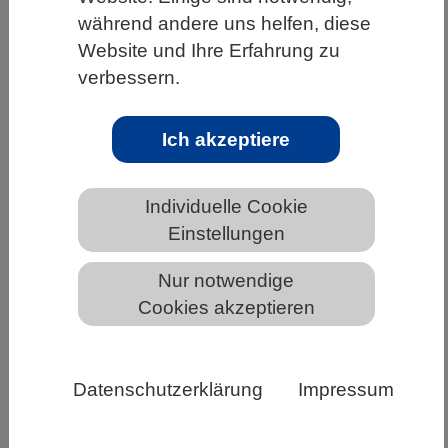
während andere uns helfen, diese
HOME
UNTER DEM DACH DES VBIO
Website und Ihre Erfahrung zu
LANDESVERBÄNDE
HESSEN
verbessern.
ALLGEMEINE NEWS AUS DEN BIOWISSENSCHAFTEN
Ich akzeptiere
Bundeskabinett beschließt Nationalen
Individuelle Cookie
Aktionsplan für den Europäischen
Einstellungen
Forschungsraum
Nur notwendige
Cookies akzeptieren
Das Bundeskabinett hat den Nationalen
Aktionsplan für den Europäischen
Forschungsraum (EFR) beschlossen. Er wurde
Datenschutzerklärung
Impressum
federführend vom Bundesministerium für
Bildung und Forschung (BMBF) erarbeitet.