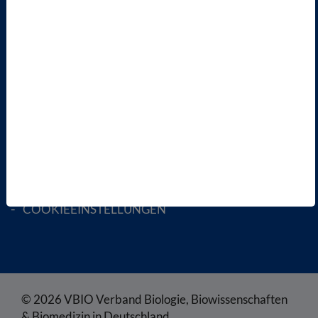
MITGLIED WERDEN
ENGLISH PAGES
RECHTLICHES
SATZUNG
AGB
DATENSCHUTZ
DISCLAIMER
IMPRESSUM
COOKIEEINSTELLUNGEN
© 2026 VBIO Verband Biologie, Biowissenschaften
& Biomedizin in Deutschland