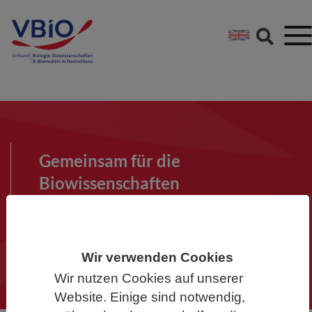
Springe direkt zu:
Zum Hauptinhalt spri
Zur Footer-Navigation
Gemeinsam für die
Biowissenschaften
Werden Sie Mitglied im VBIO und
machen Sie mit!
Wir verwenden Cookies
Wir nutzen Cookies auf unserer
Website. Einige sind notwendig,