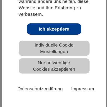
während andere uns helfen, diese
HOME
UNTER DEM DACH DES VBIO
Website und Ihre Erfahrung zu
verbessern.
LANDESVERBÄNDE
HESSEN
ALLGEMEINE NEWS AUS DEN BIOWISSENSCHAFTEN
Ich akzeptiere
Individuelle Cookie
Biotechnologie ist eine der
Einstellungen
wirtschaftlich produktivsten Branchen
Europas
Nur notwendige
Cookies akzeptieren
Datenschutzerklärung
Impressum
Die Biotechnologie ist eine der wirtschaftlich
produktivsten Branchen Europas. Die