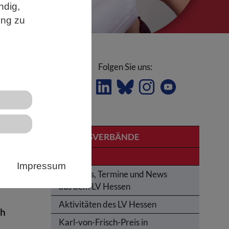
ndig,
ung zu
Folgen Sie uns:
LANDESVERBÄNDE
e
Hessen
Impressum
Aktuelles, Termine und News
aus dem LV Hessen
Aktivitäten des LV Hessen
ch
Karl-von-Frisch-Preis in