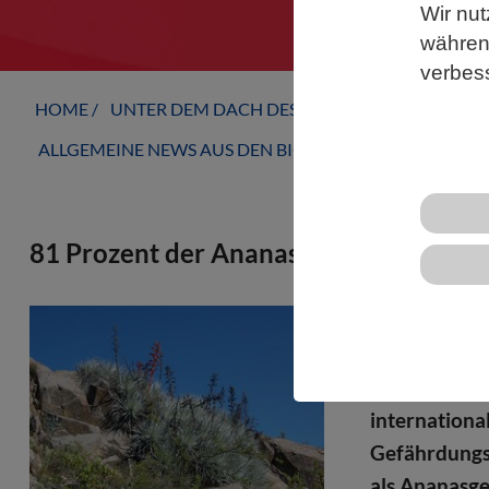
Wir nut
während
verbes
HOME
UNTER DEM DACH DES VBIO
LANDESVERB
ALLGEMEINE NEWS AUS DEN BIOWISSENSCHAFTEN
81 Prozent der Ananasgewächse sind 
Zweidrittel 
vom Ausster
Senckenberg
internationa
Gefährdungss
als Ananasge