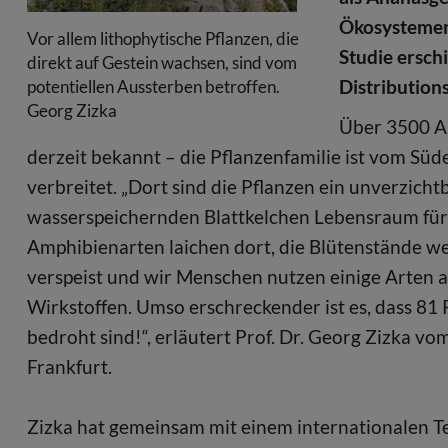
Ökosystemen 
Vor allem lithophytische Pflanzen, die
Studie ersch
direkt auf Gestein wachsen, sind vom
Distributions
potentiellen Aussterben betroffen.
Georg Zizka
Über 3500 Ar
derzeit bekannt – die Pflanzenfamilie ist vom Süd
verbreitet. „Dort sind die Pflanzen ein unverzicht
wasserspeichernden Blattkelchen Lebensraum für
Amphibienarten laichen dort, die Blütenstände w
verspeist und wir Menschen nutzen einige Arten 
Wirkstoffen. Umso erschreckender ist es, dass 8
bedroht sind!“, erläutert Prof. Dr. Georg Zizka 
Frankfurt.
Zizka hat gemeinsam mit einem internationalen T