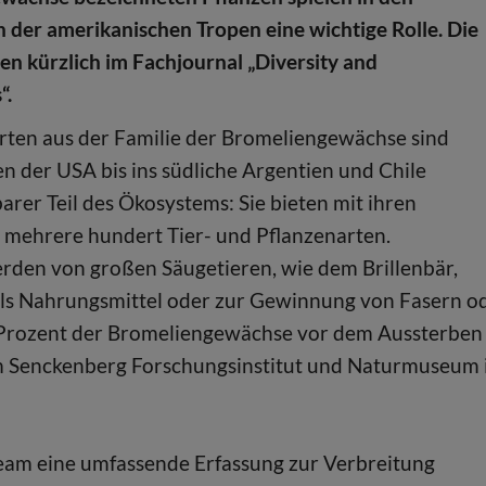
der amerikanischen Tropen eine wichtige Rolle. Die
ien kürzlich im Fachjournal „Diversity and
“.
ten aus der Familie der Bromeliengewächse sind
en der USA bis ins südliche Argentien und Chile
barer Teil des Ökosystems: Sie bieten mit ihren
 mehrere hundert Tier- und Pflanzenarten.
erden von großen Säugetieren, wie dem Brillenbär,
als Nahrungsmittel oder zur Gewinnung von Fasern o
1 Prozent der Bromeliengewächse vor dem Aussterben
vom Senckenberg Forschungsinstitut und Naturmuseum 
eam eine umfassende Erfassung zur Verbreitung