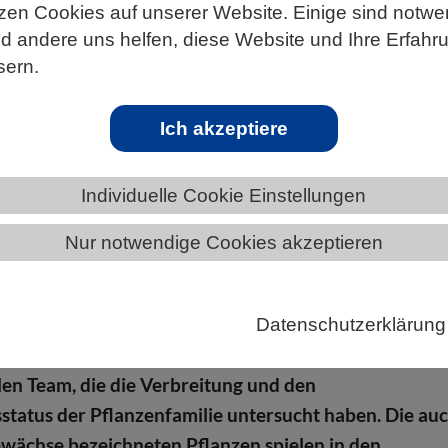
zen Cookies auf unserer Website. Einige sind notwe
 andere uns helfen, diese Website und Ihre Erfahr
sern.
ÄNDE
HESSEN
Ich akzeptiere
Individuelle Cookie Einstellungen
vom Aussterben bedroht
Nur notwendige Cookies akzeptieren
der Arten der Bromeliengewächse sind möglicherweis
ben bedroht. Zu diesem Schluss kommt der
Datenschutzerklärung
-Botaniker Georg Zizka gemeinsam mit einem
len Team, die die Verbreitung und den
tatus der Pflanzenfamilie untersucht haben. Die au
wächse bezeichneten Pflanzen spielen in den