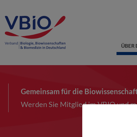
ÜBER 
Gemeinsam für die Biowissenschaf
Werden Sie Mitglied im VBIO und ma