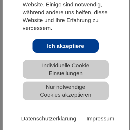
Website. Einige sind notwendig,
HOME
UNTER DEM DACH DES VBIO
während andere uns helfen, diese
LANDESVERBÄNDE
HESSEN
Website und Ihre Erfahrung zu
verbessern.
ALLGEMEINE NEWS AUS DEN BIOWISSENSCHAFTEN
Ich akzeptiere
Strategie der Allianz für die
Weiterentwicklung des
Individuelle Cookie
wissenschaftlichen
Einstellungen
Publikationswesens 2026-2030
Nur notwendige
Cookies akzeptieren
Datenschutzerklärung
Impressum