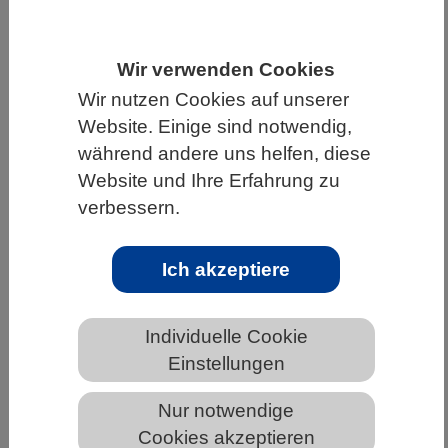
HOME
UNTER DEM DACH DES VBIO
LANDESVERBÄNDE
HESSEN
Wir verwenden Cookies
Wir nutzen Cookies auf unserer
ALLGEMEINE NEWS AUS DEN BIOWISSENSCHAFTEN
Website. Einige sind notwendig,
während andere uns helfen, diese
Website und Ihre Erfahrung zu
Seltenes Leigh-Syndrom: Künstliche
verbessern.
Intelligenz hilft bei Suche nach neuen
Therapien
Ich akzeptiere
Individuelle Cookie
Einstellungen
Nur notwendige
Cookies akzeptieren