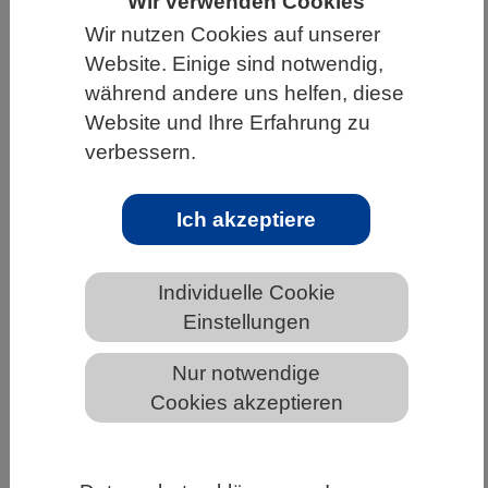
Wir verwenden Cookies
Wir nutzen Cookies auf unserer
HOME
UNTER DEM DACH DES VBIO
Website. Einige sind notwendig,
LANDESVERBÄNDE
HESSEN
während andere uns helfen, diese
ALLGEMEINE NEWS AUS DEN BIOWISSENSCHAFTEN
Website und Ihre Erfahrung zu
verbessern.
DFG-Präsidium legt Positionspapier
Ich akzeptiere
zur Zukunft der NFDI vor
Individuelle Cookie
Einstellungen
Nur notwendige
Cookies akzeptieren