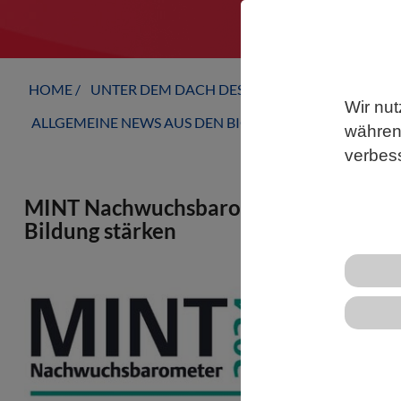
HOME
UNTER DEM DACH DES VBIO
LANDESVERB
Wir nut
ALLGEMEINE NEWS AUS DEN BIOWISSENSCHAFTEN
während
verbes
MINT Nachwuchsbarometer 2024: Mit k
Bildung stärken
Das MINT Na
Akademie der
trägt auch i
Bildung in M
Technik (MIN