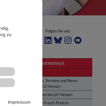
ndig,
Folgen Sie uns:
ung zu
T-
LANDESVERBÄNDE
Hessen
Aktuelles, Termine und News
ung
aus dem LV Hessen
Aktivitäten des LV Hessen
Impressum
Karl-von-Frisch-Preis in