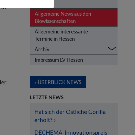
Hessen
 in
Allgemeine News aus den
d
Biowissenschaften
Allgemeine interessante
Termine in Hessen
Archiv
Impressum LV Hessen
der
ÜBERBLICK NEWS
7
LETZTE NEWS
Hat sich der Östliche Gorilla
erholt?
DECHEMA-Innovationspreis