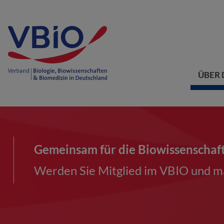
ÜBER 
Gemeinsam für die Biowissenschaf
Werden Sie Mitglied im VBIO und ma