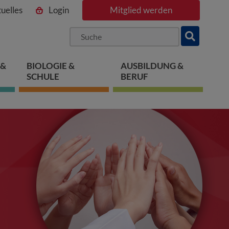
uelles
Login
Mitglied werden
ngen
pringen
 springen
 &
BIOLOGIE &
AUSBILDUNG &
SCHULE
BERUF