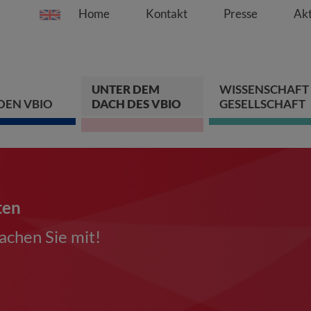
Home
Kontakt
Presse
Akt
Springe direkt zu:
Zum Hauptinhalt spri
Zur Hauptnavigation s
Zur Footer-Navigation
UNTER DEM
WISSENSCHAFT
DEN VBIO
DACH DES VBIO
GESELLSCHAFT
ten
chen Sie mit!