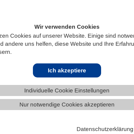
Wir verwenden Cookies
ÄNDE
HESSEN
zen Cookies auf unserer Website. Einige sind notwe
 andere uns helfen, diese Website und Ihre Erfahr
sern.
ollaborativen Methoden und KI die MIN
Ich akzeptiere
Individuelle Cookie Einstellungen
chwuchsbarometer 2024 von acatech – Deutsche
 Technikwissenschaften und der Joachim Herz Stift
Nur notwendige Cookies akzeptieren
n diesem Jahr wichtige Forschungsergebnisse zur
athematik, Informatik, Naturwissenschaften und
Datenschutzerklärung
T) zusammen. Dabei rückt die Studie die