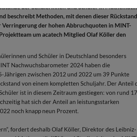
kstände der Schülerinnen und Schüler in Mathematik
und beschreibt Methoden, mit denen dieser Rückstan
r Verringerung der hohen Abbruchquoten in MINT-
Projektteam um acatech Mitglied Olaf Köller den
chülerinnen und Schüler in Deutschland besonders
 MINT Nachwuchsbarometer 2024 haben die
15-Jährigen zwischen 2012 und 2022 um 39 Punkte
stand von einem kompletten Schuljahr. Der Anteil 
chüler ist in diesem Zeitraum gestiegen: von rund 1
hzeitig hat sich der Anteil an leistungsstarken
2022 noch knapp neun Prozent.
 fordert deshalb Olaf Köller, Direktor des Leibniz-