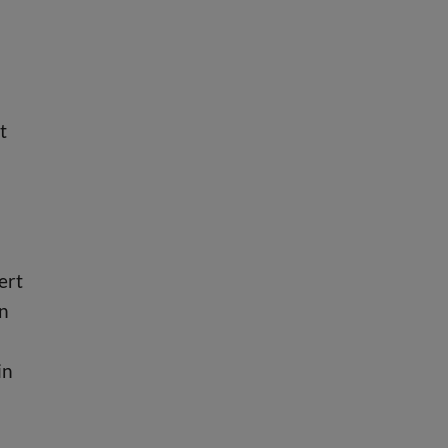
t
ert
en
in