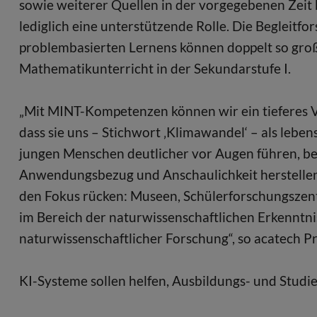
sowie weiterer Quellen in der vorgegebenen Zei
lediglich eine unterstützende Rolle. Die Begleitf
problembasierten Lernens können doppelt so große
Mathematikunterricht in der Sekundarstufe I.
„Mit MINT-Kompetenzen können wir ein tieferes V
dass sie uns – Stichwort ‚Klimawandel‘ – als lebe
jungen Menschen deutlicher vor Augen führen, be
Anwendungsbezug und Anschaulichkeit herstellen. 
den Fokus rücken: Museen, Schülerforschungszentr
im Bereich der naturwissenschaftlichen Erkenntn
naturwissenschaftlicher Forschung“, so acatech P
KI-Systeme sollen helfen, Ausbildungs- und Stud