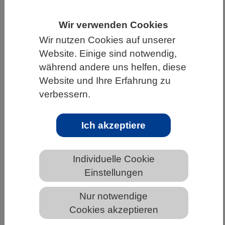
HOME
UNTER DEM DACH DES VBIO
Wir verwenden Cookies
LANDESVERBÄNDE
HESSEN
Wir nutzen Cookies auf unserer
ALLGEMEINE NEWS AUS DEN BIOWISSENSCHAFTEN
Website. Einige sind notwendig,
während andere uns helfen, diese
Website und Ihre Erfahrung zu
verbessern.
Entstehung von Arten: Tropische
Riffbarsche geben Forschenden Rätsel
auf
Ich akzeptiere
Individuelle Cookie
Einstellungen
Nur notwendige
Cookies akzeptieren