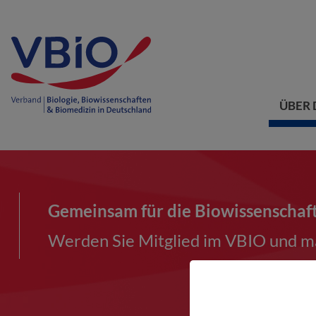
ÜBER 
Gemeinsam für die Biowissenschaf
Werden Sie Mitglied im VBIO und ma