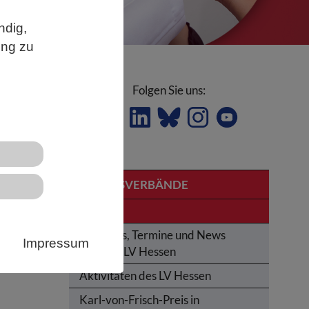
ndig,
ung zu
Folgen Sie uns:
LANDESVERBÄNDE
Hessen
Aktuelles, Termine und News
Impressum
aus dem LV Hessen
Aktivitäten des LV Hessen
Karl-von-Frisch-Preis in