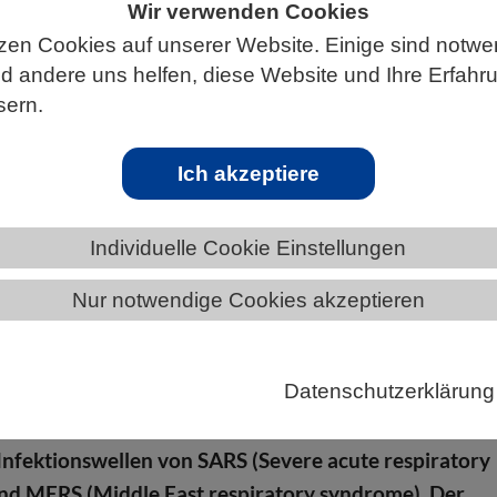
Wir verwenden Cookies
zen Cookies auf unserer Website. Einige sind notwe
 andere uns helfen, diese Website und Ihre Erfahr
sern.
ÄNDE
HESSEN
Ich akzeptiere
Individuelle Cookie Einstellungen
Nur notwendige Cookies akzeptieren
in Virus unsere Gesellschaft und Wirtschaft so
wie das SARS-CoV-2-Virus, Auslöser der derzeitigen
Datenschutzerklärung
ndemie. Übertragen wurde es von Tieren auf
ie bereits bei den ebenfalls durch Coronaviren
Infektionswellen von SARS (Severe acute respiratory
nd MERS (Middle East respiratory syndrome). Der