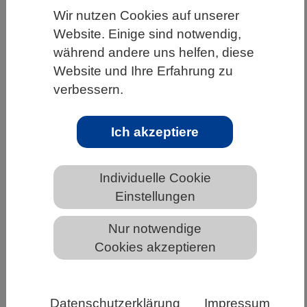
Wir nutzen Cookies auf unserer
HOME
UNTER DEM DACH DES VBIO
Website. Einige sind notwendig,
LANDESVERBÄNDE
HESSEN
während andere uns helfen, diese
Website und Ihre Erfahrung zu
ALLGEMEINE NEWS AUS DEN BIOWISSENSCHAFTEN
verbessern.
Ich akzeptiere
Die zweite Welle: Kindern das
Coronavirus erklären
Individuelle Cookie
Einstellungen
Nur notwendige
Cookies akzeptieren
Datenschutzerklärung
Impressum