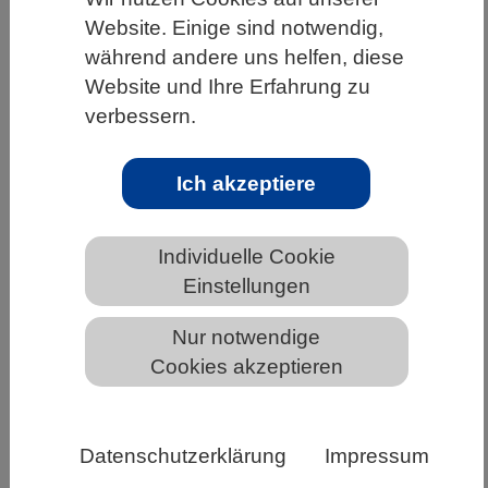
Website. Einige sind notwendig,
HOME
UNTER DEM DACH DES VBIO
während andere uns helfen, diese
LANDESVERBÄNDE
HESSEN
Website und Ihre Erfahrung zu
ALLGEMEINE NEWS AUS DEN BIOWISSENSCHAFTEN
verbessern.
Ich akzeptiere
Coronaviren zum Anfassen
Individuelle Cookie
Einstellungen
Nur notwendige
Cookies akzeptieren
Datenschutzerklärung
Impressum