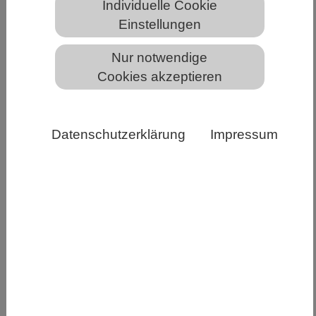
Individuelle Cookie
Einstellungen
Braune Hundezecken finden sich bevorzugt an gut
Nur notwendige
durchbluteten Körperbereiche des Hundes mit dünner
Haut, wie beispielsweise Ohren, Leisten, Achselhöhlen,
Cookies akzeptieren
Rücken oder Zehenzwischenräumen. | Bildquelle:
Universität Hohenheim / Katrin Fachet
Datenschutzerklärung
Impressum
ni Hohenheim forscht an eingeschleppter Art /
Braune Hundezecken können sich als
Urlaubsmitbringsel in Wohnungen vermehren.
Urlaubszeit – Reisezeit: Auch wenn aktuell