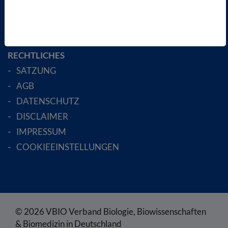
MITGLIED WERDEN
ENGLISH PAGES
RECHTLICHES
SATZUNG
AGB
DATENSCHUTZ
DISCLAIMER
IMPRESSUM
COOKIEEINSTELLUNGEN
© 2026 VBIO Verband Biologie, Biowissenschaften
& Biomedizin in Deutschland