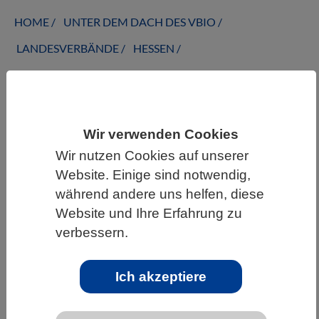
HOME
UNTER DEM DACH DES VBIO
LANDESVERBÄNDE
HESSEN
ALLGEMEINE NEWS AUS DEN BIOWISSENSCHAFTEN
Wir verwenden Cookies
Braune Hundezecke: Zecken-Expertin
Wir nutzen Cookies auf unserer
bittet um Zusendung auffälliger
Website. Einige sind notwendig,
Zeckenfunde
während andere uns helfen, diese
Website und Ihre Erfahrung zu
verbessern.
Ich akzeptiere