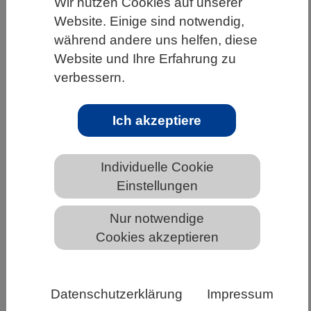
Wir nutzen Cookies auf unserer
Website. Einige sind notwendig,
HOME
UNTER DEM DACH DES VBIO
während andere uns helfen, diese
LANDESVERBÄNDE
HESSEN
Website und Ihre Erfahrung zu
ALLGEMEINE NEWS AUS DEN BIOWISSENSCHAFTEN
verbessern.
Ich akzeptiere
Expertenbenennung für das
Systemkomitee DKE/SK 803 „bio-
Individuelle Cookie
digitale Konvergenz“
Einstellungen
Nur notwendige
Cookies akzeptieren
Datenschutzerklärung
Impressum