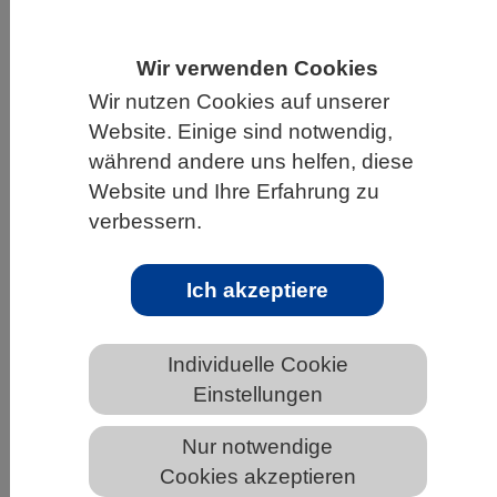
HOME
UNTER DEM DACH DES VBIO
Wir verwenden Cookies
LANDESVERBÄNDE
HAMBURG
Wir nutzen Cookies auf unserer
NEWS AUS HAMBURG
Website. Einige sind notwendig,
während andere uns helfen, diese
Website und Ihre Erfahrung zu
Wenn die Karte ein Update braucht –
verbessern.
Wie das Gehirn auf vertrauten Routen
neue Informationen legt
Ich akzeptiere
Individuelle Cookie
Einstellungen
Nur notwendige
Cookies akzeptieren