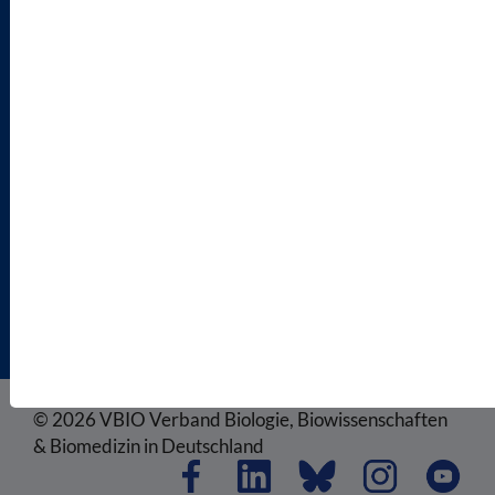
ENGLISH PAGES
RECHTLICHES
SATZUNG
AGB
DATENSCHUTZ
DISCLAIMER
IMPRESSUM
COOKIEEINSTELLUNGEN
© 2026 VBIO Verband Biologie, Biowissenschaften
& Biomedizin in Deutschland