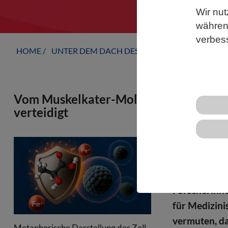
Wir nut
während
verbes
HOME
UNTER DEM DACH DES VBIO
LANDESVERB
Vom Muskelkater-Molekül zum Schutzsch
verteidigt
Viele Mensch
körperlicher
könnte auch 
Forscherinne
für Medizini
vermuten, da
Metaphorische Darstellung des Zell-