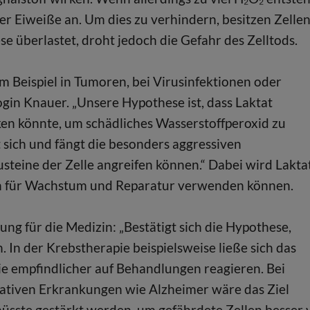
der Eiweiße an. Um dies zu verhindern, besitzen Zelle
e überlastet, droht jedoch die Gefahr des Zelltods.
um Beispiel in Tumoren, bei Virusinfektionen oder
in Knauer. „Unsere Hypothese ist, dass Laktat
ken könnte, um schädliches Wasserstoffperoxid zu
t sich und fängt die besonders aggressiven
steine der Zelle angreifen können.“ Dabei wird Lakta
len für Wachstum und Reparatur verwenden können.
g für die Medizin: „Bestätigt sich die Hypothese,
In der Krebstherapie beispielsweise ließe sich das
e empfindlicher auf Behandlungen reagieren. Bei
iven Erkrankungen wie Alzheimer wäre das Ziel
üsste gestärkt werden, um gefährdete Zellen besser 