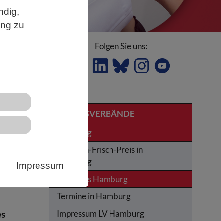
ndig,
ung zu
Folgen Sie uns:
LANDESVERBÄNDE
Hamburg
Karl-von-Frisch-Preis in
l
Hamburg
Impressum
News aus Hamburg
Termine in Hamburg
es
Impressum LV Hamburg