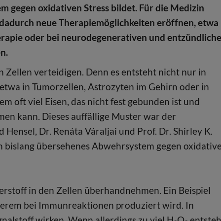
 gegen oxidativen Stress bildet. Für die Medizin
dadurch neue Therapiemöglichkeiten eröffnen, etwa 
rapie oder bei neurodegenerativen und entzündlich
en.
 Zellen verteidigen. Denn es entsteht nicht nur in
 etwa in Tumorzellen, Astrozyten im Gehirn oder in
m oft viel Eisen, das nicht fest gebunden ist und
en kann. Dieses auffällige Muster war der
Hensel, Dr. Renáta Váraljai und Prof. Dr. Shirley K.
in bislang übersehenes Abwehrsystem gegen oxidativ
rstoff in den Zellen überhandnehmen. Ein Beispiel
nderem bei Immunreaktionen produziert wird. In
nalstoff wirken. Wenn allerdings zu viel H₂O₂ entsteh