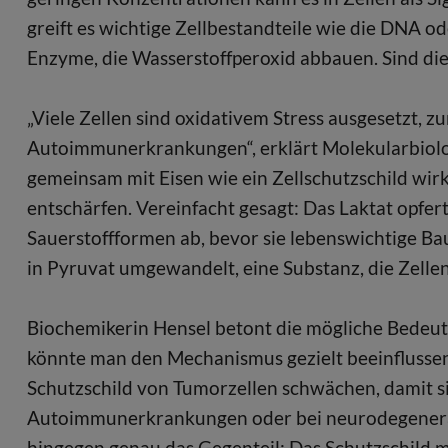
greift es wichtige Zellbestandteile wie die DNA o
Enzyme, die Wasserstoffperoxid abbauen. Sind dies
„Viele Zellen sind oxidativem Stress ausgesetzt, z
Autoimmunerkrankungen“, erklärt Molekularbiolog
gemeinsam mit Eisen wie ein Zellschutzschild wir
entschärfen. Vereinfacht gesagt: Das Laktat opfer
Sauerstoffformen ab, bevor sie lebenswichtige Bau
in Pyruvat umgewandelt, eine Substanz, die Zel
Biochemikerin Hensel betont die mögliche Bedeutun
könnte man den Mechanismus gezielt beeinflussen. 
Schutzschild von Tumorzellen schwächen, damit si
Autoimmunerkrankungen oder bei neurodegenerat
hingegen genau das Gegenteil: Das Schutzschild m