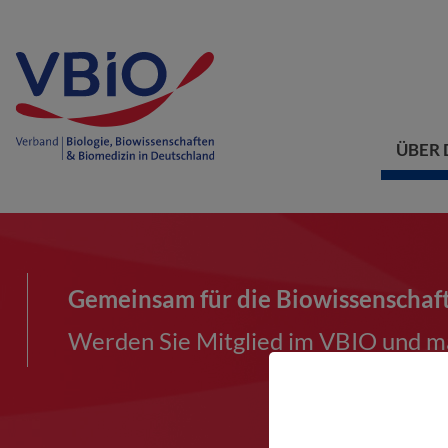
ÜBER 
Gemeinsam für die Biowissenschaf
Werden Sie Mitglied im VBIO und ma