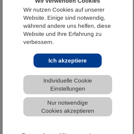
Wir verwenden Cookies
HOME
UNTER DEM DACH DES VBIO
Wir nutzen Cookies auf unserer
Website. Einige sind notwendig,
LANDESVERBÄNDE
HAMBURG
während andere uns helfen, diese
NEWS AUS HAMBURG
Website und Ihre Erfahrung zu
verbessern.
Paläogenomik: Menschen und Hunde
Ich akzeptiere
verbreiteten sich gemeinsam in
Eurasien
Individuelle Cookie
Einstellungen
Nur notwendige
Cookies akzeptieren