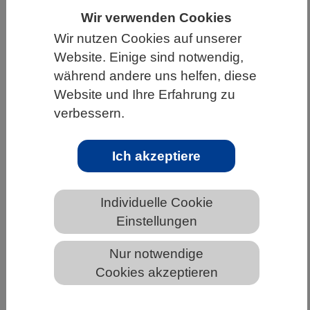
Wir verwenden Cookies
HOME
UNTER DEM DACH DES VBIO
Wir nutzen Cookies auf unserer
LANDESVERBÄNDE
HAMBURG
Website. Einige sind notwendig,
NEWS AUS HAMBURG
während andere uns helfen, diese
Website und Ihre Erfahrung zu
verbessern.
Neues Datenportal für Netzflügler
erleichtert das Erfassen und
Ich akzeptiere
Auswerten von Nachweisdaten
Individuelle Cookie
Einstellungen
Nur notwendige
Cookies akzeptieren