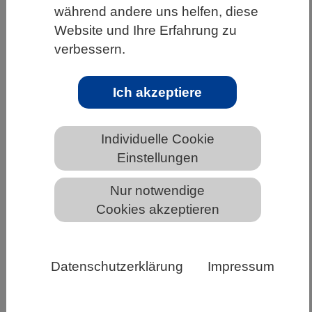
während andere uns helfen, diese
HOME
UNTER DEM DACH DES VBIO
Website und Ihre Erfahrung zu
LANDESVERBÄNDE
HAMBURG
verbessern.
NEWS AUS HAMBURG
Ich akzeptiere
Karrieremöglichkeiten für
Individuelle Cookie
Biowissenschaftlerinnen und
Einstellungen
Biowissenschaftler auf der Online
Nur notwendige
Jobmesse jobvector career day
Cookies akzeptieren
Datenschutzerklärung
Impressum