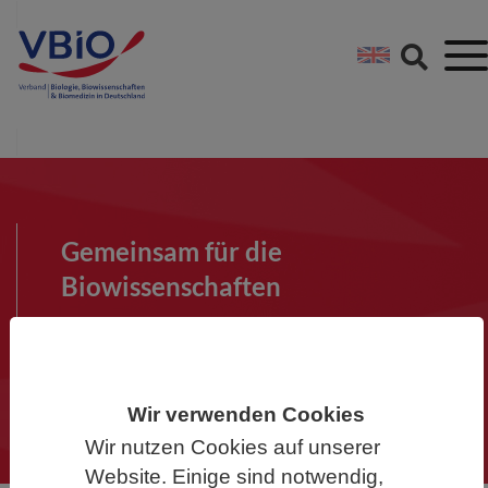
Springe direkt zu:
Zum Hauptinhalt spri
Zur Footer-Navigation
Gemeinsam für die
Biowissenschaften
Werden Sie Mitglied im VBIO und
machen Sie mit!
Wir verwenden Cookies
Wir nutzen Cookies auf unserer
Website. Einige sind notwendig,