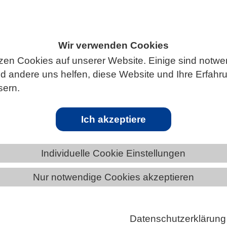
Wir verwenden Cookies
ÄNDE
HAMBURG
NEWS AUS HAMBURG
zen Cookies auf unserer Website. Einige sind notwe
 andere uns helfen, diese Website und Ihre Erfahr
sern.
ber bindet Krebsproteine an zwei Abbaus
Ich akzeptiere
oteinabbau gilt als eine der vielversprechendsten
Individuelle Cookie Einstellungen
er modernen Arzneimittelforschung. Statt
rursachende Proteine nur zu blockieren, werden sie
Nur notwendige Cookies akzeptieren
aus der Zelle entfernt. Forschende haben entdeckt, da
s Wirkstoffmolekül gleich zwei unabhängige
Datenschutzerklärung
systeme“ gleichzeitig aktivieren kann. Dieser doppel