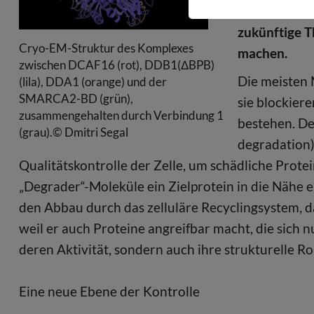
Mechanismus
zukünftige T
Cryo-EM-Struktur des Komplexes
machen.
zwischen DCAF16 (rot), DDB1(ΔBPB)
Die meisten
(lila), DDA1 (orange) und der
SMARCA2-BD (grün),
sie blockiere
zusammengehalten durch Verbindung 1
bestehen. De
(grau).© Dmitri Segal
degradation)
Qualitätskontrolle der Zelle, um schädliche Prot
„Degrader“-Moleküle ein Zielprotein in die Nähe e
den Abbau durch das zelluläre Recyclingsystem, d
weil er auch Proteine angreifbar macht, die sich 
deren Aktivität, sondern auch ihre strukturelle Rol
Eine neue Ebene der Kontrolle