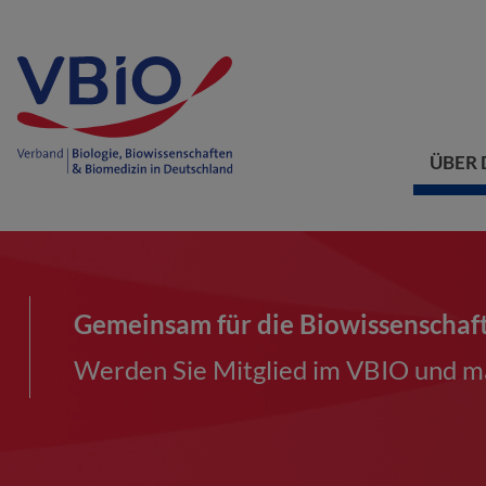
ÜBER 
Gemeinsam für die Biowissenschaf
Werden Sie Mitglied im VBIO und ma