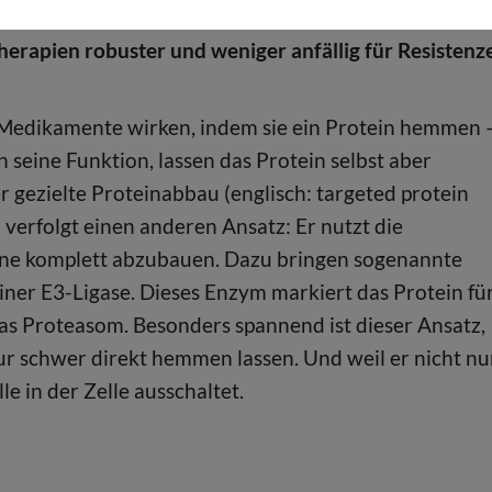
 schafft eine eingebaute Absicherung – und könnte
herapien robuster und weniger anfällig für Resistenz
 Medikamente wirken, indem sie ein Protein hemmen 
n seine Funktion, lassen das Protein selbst aber
r gezielte Proteinabbau (englisch: targeted protein
 verfolgt einen anderen Ansatz: Er nutzt die
eine komplett abzubauen. Dazu bringen sogenannte
iner E3-Ligase. Dieses Enzym markiert das Protein fü
as Proteasom. Besonders spannend ist dieser Ansatz,
nur schwer direkt hemmen lassen. Und weil er nicht nu
le in der Zelle ausschaltet.