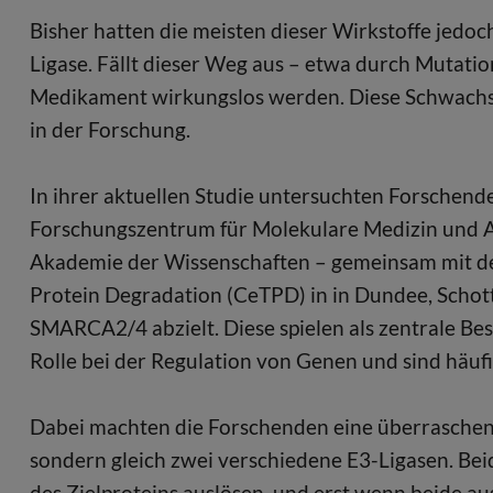
Bisher hatten die meisten dieser Wirkstoffe jedoch
Ligase. Fällt dieser Weg aus – etwa durch Mutat
Medikament wirkungslos werden. Diese Schwachste
in der Forschung.
In ihrer aktuellen Studie untersuchten Forsche
Forschungszentrum für Molekulare Medizin und A
Akademie der Wissenschaften – gemeinsam mit dem
Protein Degradation (CeTPD) in in Dundee, Schottl
SMARCA2/4 abzielt. Diese spielen als zentrale Be
Rolle bei der Regulation von Genen und sind häufi
Dabei machten die Forschenden eine überraschend
sondern gleich zwei verschiedene E3-Ligasen. B
des Zielproteins auslösen, und erst wenn beide a