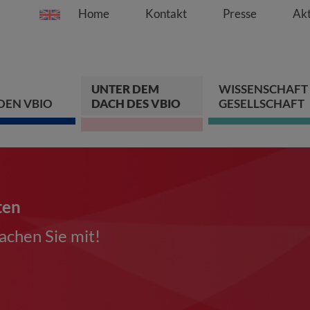
Home
Kontakt
Presse
Akt
Springe direkt zu:
Zum Hauptinhalt spri
Zur Hauptnavigation s
Zur Footer-Navigation
UNTER DEM
WISSENSCHAFT
DEN VBIO
DACH DES VBIO
GESELLSCHAFT
ten
chen Sie mit!