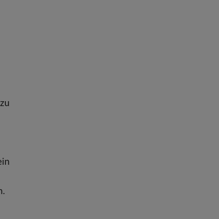
 zu
ein
n.