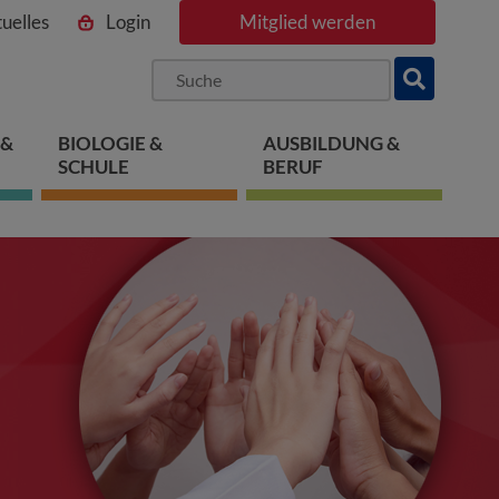
uelles
Login
Mitglied werden
ngen
pringen
 springen
 &
BIOLOGIE &
AUSBILDUNG &
SCHULE
BERUF