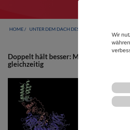
HOME
UNTER DEM DACH DES VBIO
LANDESVERB
Wir nut
während
verbes
Doppelt hält besser: Molekularer Kle
gleichzeitig
Gezielter Pr
Strategien d
krankheitsve
vollständig 
ein einzelne
„Entsorgungs