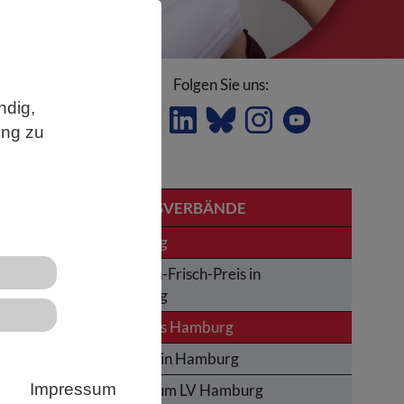
Folgen Sie uns:
ndig,
ung zu
ysteme
LANDESVERBÄNDE
Hamburg
Karl-von-Frisch-Preis in
Hamburg
News aus Hamburg
ss
Termine in Hamburg
Impressum
te
Impressum LV Hamburg