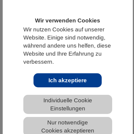
HOME
UNTER DEM DACH DES VBIO
Wir verwenden Cookies
LANDESVERBÄNDE
HAMBURG
Wir nutzen Cookies auf unserer
NEWS AUS HAMBURG
Website. Einige sind notwendig,
während andere uns helfen, diese
Website und Ihre Erfahrung zu
Damit Wolken gefrieren, könnte
verbessern.
Wüstenstaub helfen
Ich akzeptiere
Individuelle Cookie
Einstellungen
Nur notwendige
Cookies akzeptieren