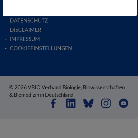
SATZUNG
AGB
DATENSCHUTZ
DISCLAIMER
IMPRESSUM
COOKIEEINSTELLUNGEN
© 2026 VBIO Verband Biologie, Biowissenschaften
& Biomedizin in Deutschland