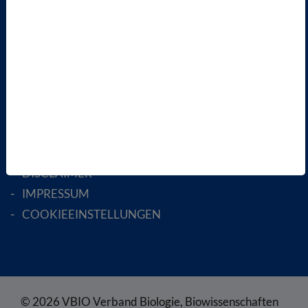
AKTIV WERDEN!
MITGLIED WERDEN
ENGLISH PAGES
RECHTLICHES
SATZUNG
AGB
DATENSCHUTZ
DISCLAIMER
IMPRESSUM
COOKIEEINSTELLUNGEN
© 2026 VBIO Verband Biologie, Biowissenschaften