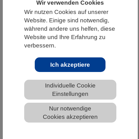
Wir verwenden Cookies
HOME
UNTER DEM DACH DES VBIO
Wir nutzen Cookies auf unserer
Website. Einige sind notwendig,
LANDESVERBÄNDE
HAMBURG
während andere uns helfen, diese
NEWS AUS HAMBURG
Website und Ihre Erfahrung zu
verbessern.
Illegale Tötung ist größte Bedrohung
Ich akzeptiere
für Luchse
Individuelle Cookie
Einstellungen
Nur notwendige
Cookies akzeptieren