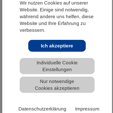
Wir nutzen Cookies auf unserer
HOME
UNTER DEM DACH DES VBIO
Website. Einige sind notwendig,
während andere uns helfen, diese
LANDESVERBÄNDE
HAMBURG
Website und Ihre Erfahrung zu
NEWS AUS HAMBURG
verbessern.
Ich akzeptiere
Evaluation des
Wissenschaftszeitvertragsgesetzes
vorgelegt
Individuelle Cookie
Einstellungen
Nur notwendige
Cookies akzeptieren
Datenschutzerklärung
Impressum