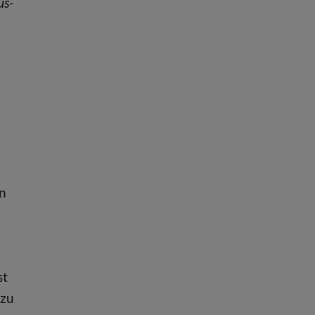
us-
en
st
 zu