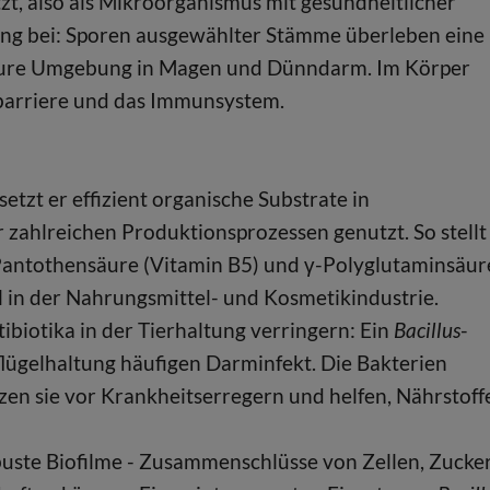
zt, also als Mikroorganismus mit gesundheitlicher
ung bei: Sporen ausgewählter Stämme überleben eine
saure Umgebung in Magen und Dünndarm. Im Körper
barriere und das Immunsystem.
setzt er effizient organische Substrate in
 zahlreichen Produktionsprozessen genutzt. So stellt
Pantothensäure (Vitamin B5) und γ-Polyglutaminsäur
l in der Nahrungsmittel- und Kosmetikindustrie.
iotika in der Tierhaltung verringern: Ein
Bacillus
-
flügelhaltung häufigen Darminfekt. Die Bakterien
en sie vor Krankheitserregern und helfen, Nährstoff
uste Biofilme - Zusammenschlüsse von Zellen, Zucke