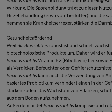
Bacillus subtilis
wird auch als Probiotikum eingeset
Wirkung. Die Sporenbildung trägt zu dieser Nutz
Hitzebehandlung (etwa von Tierfutter) und die 
hemmen sie Krankheitserreger, stärken die Darm
Gesundheitsfördernd
Weil
Bacillus subtilis
robust ist und schnell wächst, 
biotechnologische Produkte um. Daher wird er für
Bacillus subtilis
Vitamin B2 (Riboflavin) her sowie 
als Verdicker, Befeuchter oder Gefrierschutzmitte
Bacillus subtilis
kann auch die Verwendung von Antib
basiertes Probiotikum verhindert einen in der Ge
stärken zudem das Wachstum von Pflanzen, schütz
aus dem Boden aufzunehmen.
Außerdem bildet
Bacillus subtilis
komplexe und rob