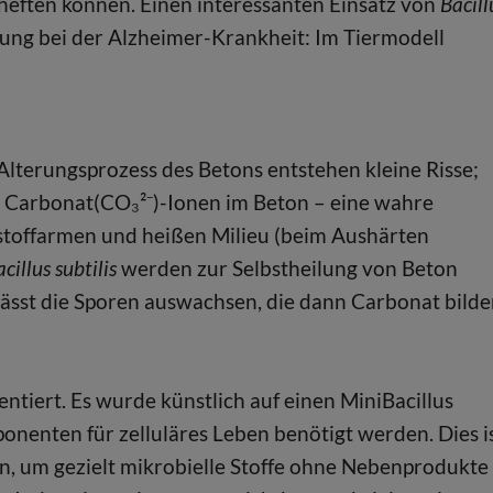
 heften können. Einen interessanten Einsatz von
Bacill
ung bei der Alzheimer-Krankheit: Im Tiermodell
 Alterungsprozess des Betons entstehen kleine Risse;
n Carbonat(CO₃²⁻)-Ionen im Beton – eine wahre
erstoffarmen und heißen Milieu (beim Aushärten
cillus subtilis
werden zur Selbstheilung von Beton
lässt die Sporen auswachsen, die dann Carbonat bild
ntiert. Es wurde künstlich auf einen MiniBacillus
nenten für zelluläres Leben benötigt werden. Dies i
n, um gezielt mikrobielle Stoffe ohne Nebenprodukte