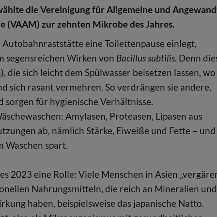
wählte die Vereinigung für Allgemeine und Angewand
e (VAAM) zur zehnten Mikrobe des Jahres.
 Autobahnraststätte eine Toilettenpause einlegt,
om segensreichen Wirken von
Bacillus subtilis
. Denn die
 die sich leicht dem Spülwasser beisetzen lassen, wo
d sich rasant vermehren. So verdrängen sie andere,
sorgen für hygienische Verhältnisse.
schewaschen: Amylasen, Proteasen, Lipasen aus
zungen ab, nämlich Stärke, Eiweiße und Fette – und
m Waschen spart.
es 2023 eine Rolle: Viele Menschen in Asien „vergäre
ionellen Nahrungsmitteln, die reich an Mineralien und
kung haben, beispielsweise das japanische Natto.