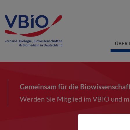
ÜBER 
Gemeinsam für die Biowissenschaf
Werden Sie Mitglied im VBIO und ma