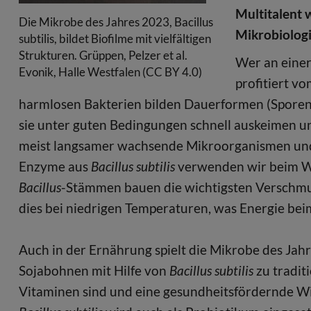
Multitalent 
Die Mikrobe des Jahres 2023, Bacillus
Mikrobiologi
subtilis, bildet Biofilme mit vielfältigen
Strukturen. Grüppen, Pelzer et al.
Wer an einer
Evonik, Halle Westfalen (CC BY 4.0)
profitiert v
harmlosen Bakterien bilden Dauerformen (Sporen),
sie unter guten Bedingungen schnell auskeimen un
meist langsamer wachsende Mikroorganismen und 
Enzyme aus
Bacillus subtilis
verwenden wir beim Wä
Bacillus
-Stämmen bauen die wichtigsten Verschmut
dies bei niedrigen Temperaturen, was Energie bei
Auch in der Ernährung spielt die Mikrobe des Jahr
Sojabohnen mit Hilfe von
Bacillus subtilis
zu tradit
Vitaminen sind und eine gesundheitsfördernde Wir