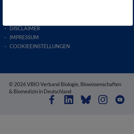
SATZUNG
AGB
DATENSCHUTZ
DISCLAIMER
IMPRESSUM
COOKIEEINSTELLUNGEN
© 2026 VBIO Verband Biologie, Biowissenschaften
& Biomedizin in Deutschland