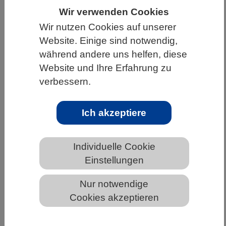
Wir verwenden Cookies
HOME
UNTER DEM DACH DES VBIO
Wir nutzen Cookies auf unserer
LANDESVERBÄNDE
BREMEN
NEWS AUS BREMEN
Website. Einige sind notwendig,
während andere uns helfen, diese
Website und Ihre Erfahrung zu
Vögel mögen es sauer
verbessern.
Ich akzeptiere
Individuelle Cookie
Einstellungen
Nur notwendige
Cookies akzeptieren
Anders als Säugetiere ernähren sich Vögel häufig von