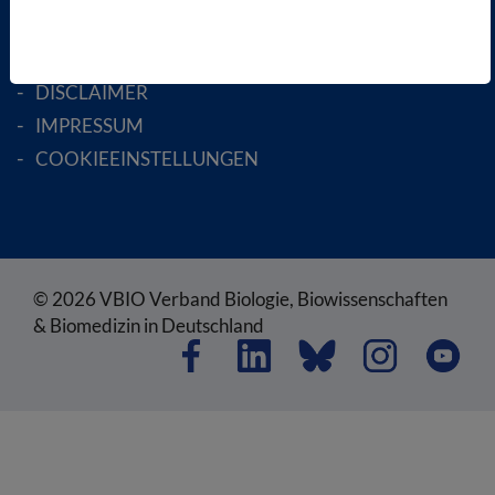
AGB
DATENSCHUTZ
DISCLAIMER
IMPRESSUM
COOKIEEINSTELLUNGEN
© 2026 VBIO Verband Biologie, Biowissenschaften
& Biomedizin in Deutschland