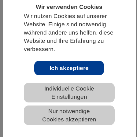
Wir verwenden Cookies
HOME
UNTER DEM DACH DES VBIO
Wir nutzen Cookies auf unserer
LANDESVERBÄNDE
BREMEN
NEWS AUS BREMEN
Website. Einige sind notwendig,
während andere uns helfen, diese
Website und Ihre Erfahrung zu
Maßgeschneidert düngen
verbessern.
Ich akzeptiere
Individuelle Cookie
Einstellungen
Nur notwendige
Cookies akzeptieren
Forschende des Fraunhofer IGB nutzen Hanfschäben,